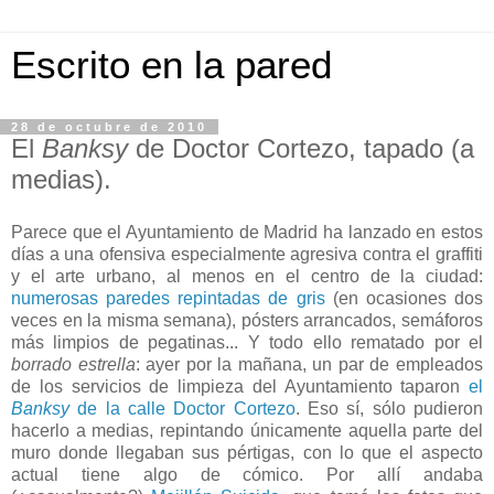
Escrito en la pared
28 de octubre de 2010
El
Banksy
de Doctor Cortezo, tapado (a
medias).
Parece que el Ayuntamiento de Madrid ha lanzado en estos
días a una ofensiva especialmente agresiva contra el graffiti
y el arte urbano, al menos en el centro de la ciudad:
numerosas paredes
repintadas de gris
(en ocasiones dos
veces en la misma semana), pósters arrancados, semáforos
más limpios de pegatinas... Y todo ello rematado por el
borrado estrella
: ayer por la mañana, un par de empleados
de los servicios de limpieza del Ayuntamiento taparon
el
Banksy
de la calle Doctor Cortezo
. Eso sí, sólo pudieron
hacerlo a medias, repintando únicamente aquella parte del
muro donde llegaban sus pértigas, con lo que el aspecto
actual tiene algo de cómico. Por allí andaba