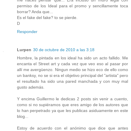
me haces pensar que... Era incluso un muro legal con
permiso de los Ideal para el promo y sencillamente toca
borrar? Anda que...
Es el fake del fake? to se pierde.
D
Responder
Lurpen
30 de octubre de 2010 a las 3:18
Hombre, la pintada en los ideal ha sido un acto fallido. Me
encanta el Street art y cada vez que veo eso al pasar por
allí me avergüenzo. Ningun medio se hizo eco de ello como
un banksy, no se si era el objetivo principal del "artista" pero
el resultado ha sido una pared manchada y con muy mal
gusto además.
Y encima Guillermo le dedicas 2 posts sin venir a cuento,
como si no supiéramos que eres amigo de los autores que
lo han perpetrado ya que les publicas asiduamente en este
blog...
Estoy de acuerdo con el anónimo que dice que antes