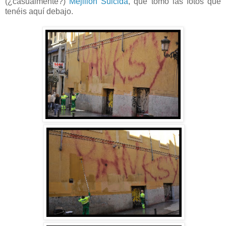
(¿casualmente?)
Mejillón Suicida
, que tomó las fotos que
tenéis aquí debajo.