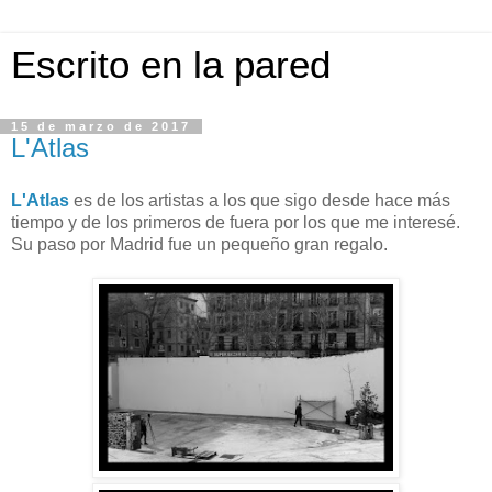
Escrito en la pared
15 de marzo de 2017
L'Atlas
L'Atlas
es de los artistas a los que sigo desde hace más
tiempo y de los primeros de fuera por los que me interesé.
Su paso por Madrid fue un pequeño gran regalo.