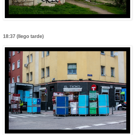
18:37 (llego tarde)