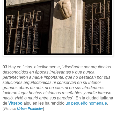
03
Hay edificios, efectivamente, "
diseñados por arquitectos
desconocidos en épocas irrelevantes y que nunca
pertenecieron a nadie importante, que no destacan por sus
soluciones arquitectónicas ni conservan en su interior
grandes obras de arte; ni en ellos ni en sus alrededores
tuvieron lugar hechos históricos reseñables y nadie famoso
nació, vivió o murió entre sus paredes
". En la ciudad italiana
de
Viterbo
alguien les ha rendido
un pequeño homenaje
.
[
Visto en
Urban Prankster
]