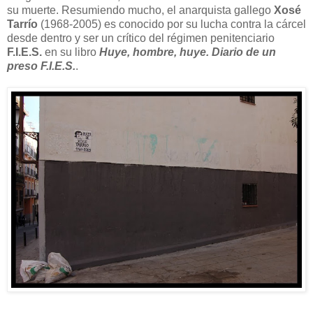
su muerte. Resumiendo mucho, el anarquista gallego
Xosé
Tarrío
(1968-2005) es conocido por su lucha contra la cárcel
desde dentro y ser un crítico del régimen penitenciario
F.I.E.S.
en su libro
Huye, hombre, huye. Diario de un
preso F.I.E.S.
.