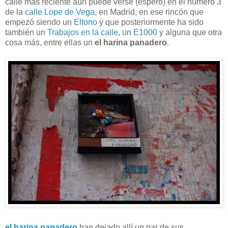
calle más reciente aún puede verse (espero) en el número 3
de la
calle Lope de Vega
, en Madrid, en ese rincón que
empezó siendo un
Eltono
y que posteriormente ha sido
también un
Trabajos en la calle
, un
E1000
y alguna que otra
cosa más, entre ellas un
el harina panadero
.
el harina panadero
han dejado allí un par de sus