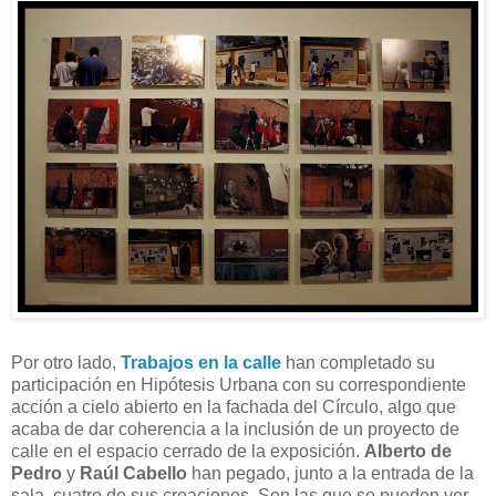
Por otro lado,
Trabajos en la calle
han completado su
participación en Hipótesis Urbana con su correspondiente
acción a cielo abierto en la fachada del Círculo, algo que
acaba de dar coherencia a la inclusión de un proyecto de
calle en el espacio cerrado de la exposición.
Alberto de
Pedro
y
Raúl Cabello
han pegado, junto a la entrada de la
sala, cuatro de sus creaciones. Son las que se pueden ver