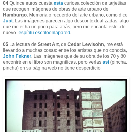
04
Quince euros cuesta
esta
curiosa colección de tarjetitas
que recogen imágenes de obras de arte urbano de
Hamburgo
. Memoria o recuerdo del arte urbano, como dice
Just
. Las imágenes parecen algo descontextualizadas, algo
que me echa un poco para atrás, pero me encanta este -de
nuevo-
espíritu escritoenlapared
.
05
La lectura de
Street Art
, de
Cedar Lewisohn
, me está
llevando a muchas cosas: entre los artistas que no conocía,
John Fekner
. Las imágenes que de su obra de los 70 y 80
encontré en el libro son magníficas, pero verlas
así
(pincha,
pincha) en su página web no tiene desperdicio: