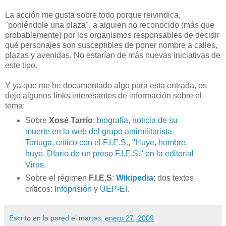
La acción me gusta sobre todo porque reivindica,
"poniéndole una plaza", a alguien no reconocido (más que
probablemente) por los organismos responsables de decidir
qué personajes son susceptibles de poner nombre a calles,
plazas y avenidas. No estarían de más nuevas iniciativas de
este tipo.
Y ya que me he documentado algo para esta entrada, os
dejo algunos links interesantes de información sobre el
tema:
Sobre
Xosé Tarrío
:
biografía
,
noticia de su
muerte en la web del grupo antimilitarista
Tortuga, crítico con el F.I.E.S.
,
"Huye, hombre,
huye. DIario de un preso F.I.E.S." en la editorial
Virus
.
Sobre el régimen
F.I.E.S
:
Wikipedia
; dos textos
críticos:
Infoprisión
y
UEP-EI
.
Escrito en la pared
el
martes, enero 27, 2009