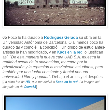
05
Poco le ha durado a
Rodríguez Gerada
su obra en la
Universidad Autónoma de Barcelona. O al menos poco ha
durado tal y como él la concibió... Un grupo de estudiantes-
artistas la han modificado, y en
Kaos en la red
lo justifican
así: "
De esta manera la nueva cara UAB S.A. muestra la
realidad actual de la universidad, marcada por la
privatización y la represión al movimiento estudiantil, pero
también por una lucha constante y frontal por una
universidad libre y popular
". Debajo el antes y el despúes
[
La pista fue de
HD
, que me derivó a
Kaos en la red
. La imagen del
después es de
Dawo85
]