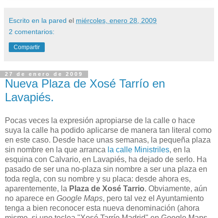
Escrito en la pared
el
miércoles, enero 28, 2009
2 comentarios:
Compartir
27 de enero de 2009
Nueva Plaza de Xosé Tarrío en
Lavapiés.
Pocas veces la expresión apropiarse de la calle o hace
suya la calle ha podido aplicarse de manera tan literal como
en este caso. Desde hace unas semanas, la pequeña plaza
sin nombre en la que arranca
la calle Ministriles
, en la
esquina con Calvario, en Lavapiés, ha dejado de serlo. Ha
pasado de ser una no-plaza sin nombre a ser una plaza en
toda regla, con su nombre y su placa: desde ahora es,
aparentemente, la
Plaza de Xosé Tarrio
. Obviamente, aún
no aparece en
Google Maps
, pero tal vez el Ayuntamiento
tenga a bien reconocer esta nueva denominación (ahora
mismo, si uno teclea "Xosé Tarrío Madrid" en Google Maps