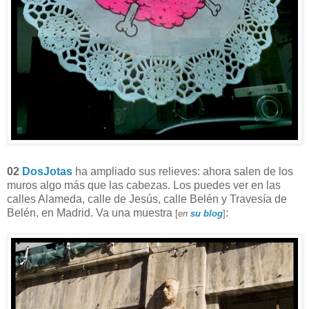
02
DosJotas
ha ampliado sus relieves: ahora salen de los
muros algo más que las cabezas. Los puedes ver en las
calles Alameda, calle de Jesús, calle Belén y Travesía de
Belén, en Madrid. Va una muestra
:
[
en
su blog
]