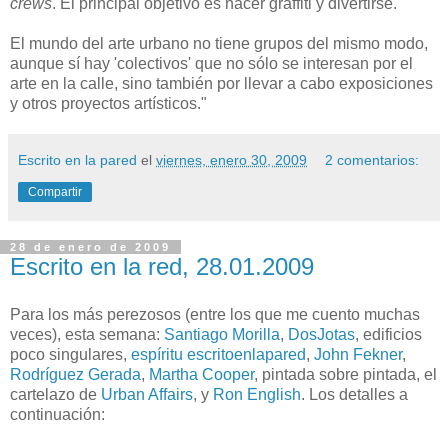
crews
. El principal objetivo es hacer graffiti y divertirse.
El mundo del arte urbano no tiene grupos del mismo modo,
aunque sí hay 'colectivos' que no sólo se interesan por el
arte en la calle, sino también por llevar a cabo exposiciones
y otros proyectos artísticos."
Escrito en la pared
el
viernes, enero 30, 2009
2 comentarios:
Compartir
28 de enero de 2009
Escrito en la red, 28.01.2009
Para los más perezosos (entre los que me cuento muchas
veces), esta semana:
Santiago Morilla
,
DosJotas
, edificios
poco singulares,
espíritu escritoenlapared
,
John Fekner
,
Rodríguez Gerada
,
Martha Cooper
, pintada sobre pintada, el
cartelazo de
Urban Affairs
, y
Ron English
. Los detalles a
continuación: