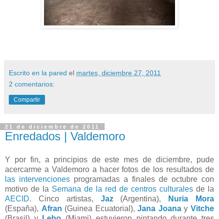
Escrito en la pared
el
martes, diciembre 27, 2011
2 comentarios:
Compartir
21 de diciembre de 2011
Enredados | Valdemoro
Y por fin, a principios de este mes de diciembre, pude
acercarme a Valdemoro a hacer fotos de los resultados de
las intervenciones
programadas a finales de octubre con
motivo de la
Semana de la red de centros culturales
de la
AECID
. Cinco artistas,
Jaz
(Argentina),
Nuria Mora
(España),
Afran
(Guinea Ecuatorial),
Jana Joana
y
Vitche
(Brasil) y
Lebo
(Miami) estuvieron pintando durante tres