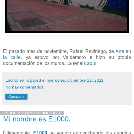
El pasado mes de noviembre, Rafael Reviriego, de
Arte en
la calle
, ya estuvo por Valdemoro e hizo su propia
documentación de los muros. La tenéis
aquí
.
Escrito en la pared
el
miércoles, diciembre 21, 2011
No hay comentarios:
Compartir
18 de diciembre de 2011
Mi nombre es E1000.
Últimamente,
E1000
ha venido aprovechando los ángulos