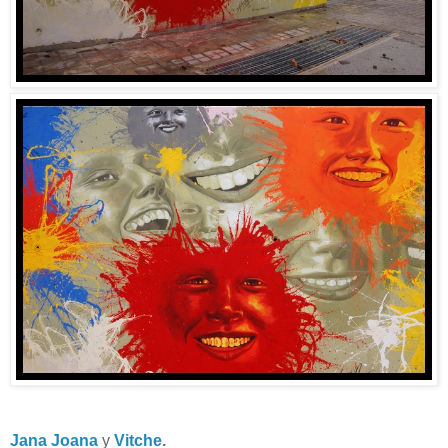
Jana Joana
y
Vitche
.