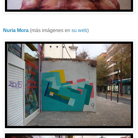
Nuria Mora
(más imágenes en
su web
)