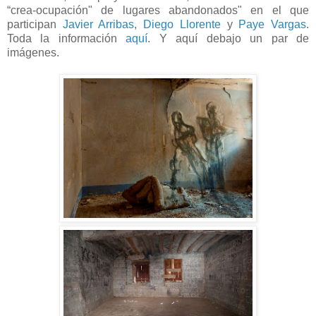
“crea-ocupación" de lugares abandonados" en el que
participan
Javier Arribas
,
Diego Llorente
y
Paye Vargas
.
Toda la información
aquí
. Y aquí debajo un par de
imágenes.