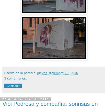
Escrito en la pared
el
jueves, diciembre 23, 2010
3 comentarios:
Compartir
22 de diciembre de 2010
Vibi Pedrosa y compañía: sonrisas en