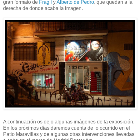
gran formato de
Frágil
y
Alberto de Pedro
, que quedan a la
derecha de donde acaba la imagen.
A continuación os dejo algunas imágenes de la exposición.
En los próximos días daremos cuenta de lo ocurrido en el
Patio Maravillas y de algunas otras intervenciones llevadas