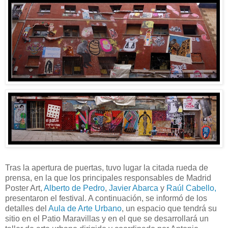
Tras la apertura de puertas, tuvo lugar la citada rueda de
prensa, en la que los principales responsables de Madrid
Poster Art,
Alberto de Pedro
,
Javier Abarca
y
Raúl Cabello,
presentaron el festival. A continuación, se informó de los
detalles del
Aula de Arte Urbano
, un espacio que tendrá su
sitio en el Patio Maravillas y en el que se desarrollará un