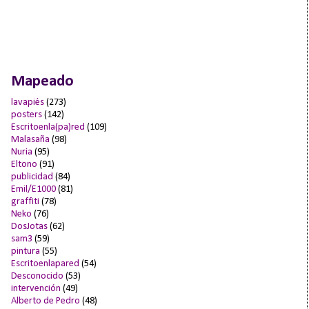
Mapeado
lavapiés
(273)
posters
(142)
Escritoenla(pa)red
(109)
Malasaña
(98)
Nuria
(95)
Eltono
(91)
publicidad
(84)
Emil/E1000
(81)
graffiti
(78)
Neko
(76)
DosJotas
(62)
sam3
(59)
pintura
(55)
Escritoenlapared
(54)
Desconocido
(53)
intervención
(49)
Alberto de Pedro
(48)