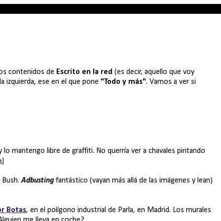
los contenidos de
Escrito en la red
(es decir, aquello que voy
la izquierda, ese en el que pone
"Todo y más"
. Vamos a ver si
y lo mantengo libre de graffiti. No querría ver a chavales pintando
m
]
e Bush.
Adbusting
fantástico (vayan más allá de las imágenes y lean)
or Botas
, en el polígono industrial de Parla, en Madrid. Los murales
Alguien me lleva en coche?.