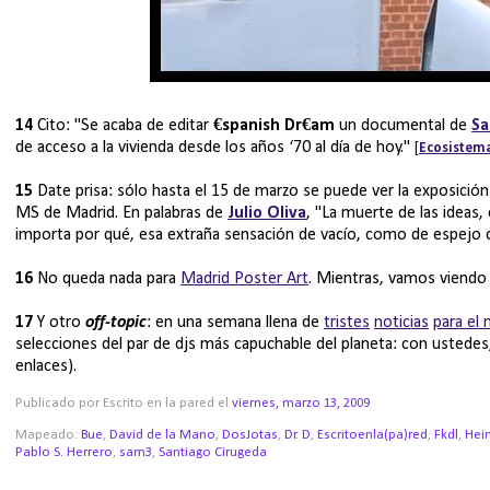
14
Cito: "Se acaba de editar
€spanish Dr€am
un documental de
Sa
de acceso a la vivienda desde los años ‘70 al día de hoy."
[
Ecosistem
15
Date prisa: sólo hasta el 15 de marzo se puede ver la exposició
MS de Madrid. En palabras de
Julio Oliva
, "La muerte de las ideas
importa por qué, esa extraña sensación de vacío, como de espejo 
16
No queda nada para
Madrid Poster Art
. Mientras, vamos viendo
17
Y otro
off-topic
: en una semana llena de
tristes
noticias
para el
selecciones del par de djs más capuchable del planeta: con ustede
enlaces).
Publicado por Escrito en la pared
el
viernes, marzo 13, 2009
Mapeado:
Bue
,
David de la Mano
,
DosJotas
,
Dr. D
,
Escritoenla(pa)red
,
Fkdl
,
Hein
Pablo S. Herrero
,
sam3
,
Santiago Cirugeda