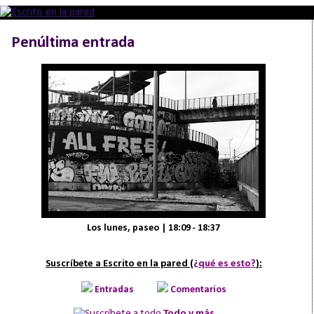
Penúltima entrada
Los lunes, paseo | 18:09 - 18:37
Suscríbete a Escrito en la pared (
¿qué es esto?
):
Entradas
Comentarios
Todo y más