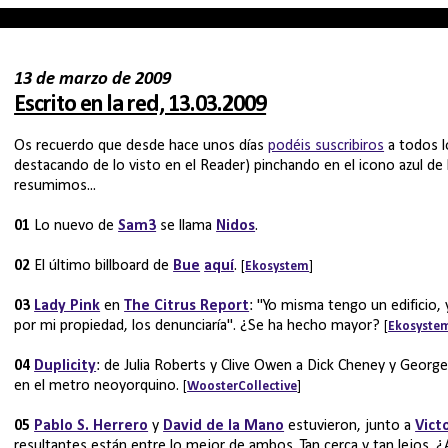
13 de marzo de 2009
Escrito en la red, 13.03.2009
Os recuerdo que desde hace unos días
podéis suscribiros
a todos 
destacando de lo visto en el Reader) pinchando en el icono azul de 
resumimos...
01
Lo nuevo de
Sam3
se llama
Nidos
.
02
El último billboard de
Bue
aquí
.
[
Ekosystem
]
03
Lady Pink
en
The Citrus Report
: "Yo misma tengo un edificio, 
por mi propiedad, los denunciaría". ¿Se ha hecho mayor?
[
Ekosyste
04
Duplicity
: de Julia Roberts y Clive Owen a Dick Cheney y Georg
en el metro neoyorquino.
[
WoosterCollective
]
05
Pablo S. Herrero
y
David de la Mano
estuvieron, junto a
Vict
resultantes están entre lo mejor de ambos. Tan cerca y tan lejos. ¿