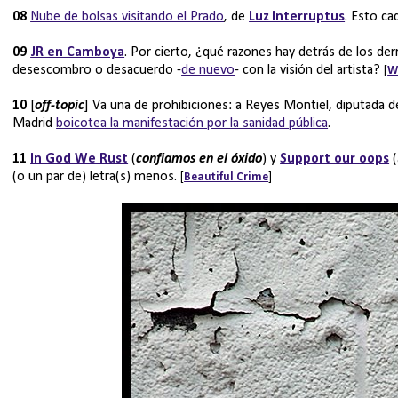
08
Nube de bolsas visitando el Prado
, de
Luz Interruptus
. Esto ca
09
JR
en Camboya
. Por cierto, ¿qué razones hay detrás de los de
desescombro o desacuerdo -
de nuevo
- con la visión del artista?
[
W
10
[
off-topic
] Va una de prohibiciones: a Reyes Montiel, diputada d
Madrid
boicotea la manifestación por la sanidad pública
.
11
In God We Rust
(
confiamos en el óxido
) y
Support our oops
(
(o un par de) letra(s) menos.
[
Beautiful Crime
]