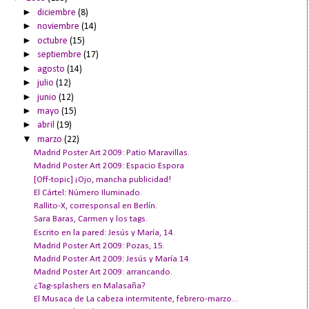
►
diciembre
(8)
►
noviembre
(14)
►
octubre
(15)
►
septiembre
(17)
►
agosto
(14)
►
julio
(12)
►
junio
(12)
►
mayo
(15)
►
abril
(19)
▼
marzo
(22)
Madrid Poster Art 2009: Patio Maravillas.
Madrid Poster Art 2009: Espacio Espora
[Off-topic] ¡Ojo, mancha publicidad!
El Cártel: Número Iluminado.
Rallito-X, corresponsal en Berlín.
Sara Baras, Carmen y los tags.
Escrito en la pared: Jesús y María, 14.
Madrid Poster Art 2009: Pozas, 15.
Madrid Poster Art 2009: Jesús y María 14.
Madrid Poster Art 2009: arrancando.
¿Tag-splashers en Malasaña?
El Musaca de La cabeza intermitente, febrero-marzo...