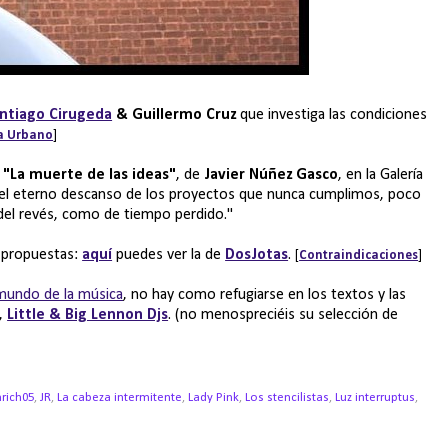
ntiago Cirugeda
& Guillermo Cruz
que investiga las condiciones
a Urbano
]
n
"La muerte de las ideas"
, de
Javier Núñez Gasco
, en la Galería
, el eterno descanso de los proyectos que nunca cumplimos, poco
del revés, como de tiempo perdido."
 propuestas:
aquí
puedes ver la de
DosJotas
.
[
Contraindicaciones
]
 mundo de la música
, no hay como refugiarse en los textos y las
s,
Little & Big Lennon Djs
. (no menospreciéis su selección de
rich05
,
JR
,
La cabeza intermitente
,
Lady Pink
,
Los stencilistas
,
Luz interruptus
,