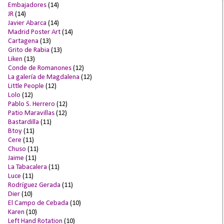
Embajadores
(14)
JR
(14)
Javier Abarca
(14)
Madrid Poster Art
(14)
Cartagena
(13)
Grito de Rabia
(13)
Liken
(13)
Conde de Romanones
(12)
La galería de Magdalena
(12)
Little People
(12)
Lolo
(12)
Pablo S. Herrero
(12)
Patio Maravillas
(12)
Bastardilla
(11)
Btoy
(11)
Cere
(11)
Chuso
(11)
Jaime
(11)
La Tabacalera
(11)
Luce
(11)
Rodríguez Gerada
(11)
Dier
(10)
El Campo de Cebada
(10)
Karen
(10)
Left Hand Rotation
(10)