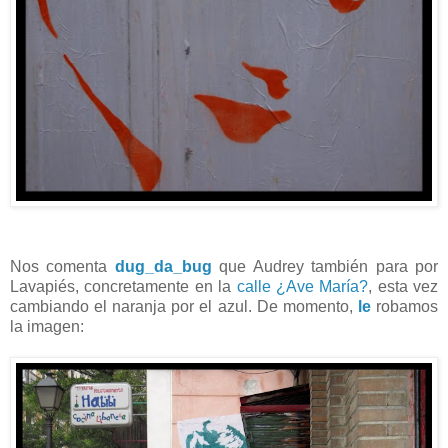
Nos comenta
dug_da_bug
que Audrey también para por
Lavapiés, concretamente en la
calle ¿Ave María?
, esta vez
cambiando el naranja por el azul. De momento,
le
robamos
la imagen: