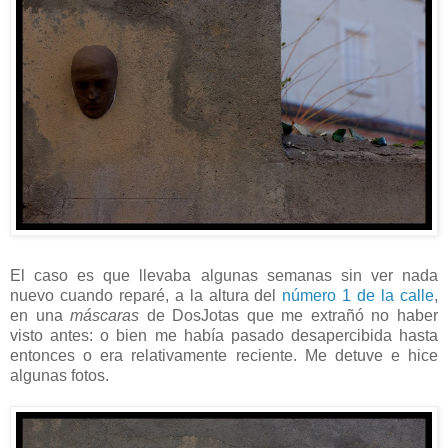
El caso es que llevaba algunas semanas sin ver nada
nuevo cuando reparé, a la altura del
número 1 de la calle
,
en una
máscaras
de DosJotas que me extrañó no haber
visto antes: o bien me había pasado desapercibida hasta
entonces o era relativamente reciente. Me detuve e hice
algunas fotos.