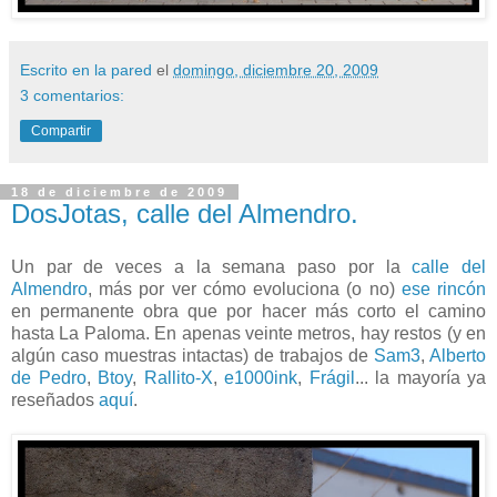
Escrito en la pared
el
domingo, diciembre 20, 2009
3 comentarios:
Compartir
18 de diciembre de 2009
DosJotas, calle del Almendro.
Un par de veces a la semana paso por la
calle del
Almendro
, más por ver cómo evoluciona (o no)
ese rincón
en permanente obra que por hacer más corto el camino
hasta La Paloma. En apenas veinte metros, hay restos (y en
algún caso muestras intactas) de trabajos de
Sam3
,
Alberto
de Pedro
,
Btoy
,
Rallito-X
,
e1000ink
,
Frágil
... la mayoría ya
reseñados
aquí
.