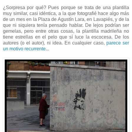
¿Sorpresa por qué? Pues porque se trata de una plantilla
muy similar, casi idéntica, a la que fotografié hace algo más
de un mes en la Plaza de Agustín Lara, en Lavapiés, y de la
que ni siquiera tenía pensado hablar. De lejos podrían ser
gemelas, pero entre otras cosas, la plantilla madrileña no
tiene estrellas en el pelo que sí luce la escocesa. De los
autores (o el autor), ni idea. En cualquier caso,
parece ser
un motivo recurrente
...