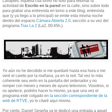
Lavapiés. Aquella cita sirvió no sólo para retomar la
actividad de
Escrito en la pared
en la calle, sino sobre todo
para grabar una entrevista en torno a este blog, entrevista
que (y ya llego a lo principal) se emite esta misma noche
dentro del espacio
Cámara Abierta 2.0
, sección a su vez del
programa
Tras La 2
(La2, 00:45h.).
Yo aún no he decidido si me quedaré hasta esa hora o me
veré el careto por la mañana, ya en la red. Tal vez lo más
coherente sea verlo en la pantalla del ordenador y no
romper con meses y meses de ayuno televisivo. Vosotros, si
os apetece, podréis hacer lo mismo, ya que una vez el
programa esté colgado en
la sección correspondiente de la
web de RTVE
, yo lo citaré aquí mismo.
Por cierto, Daniel Seseña ya le dedicó una entrada a aquel