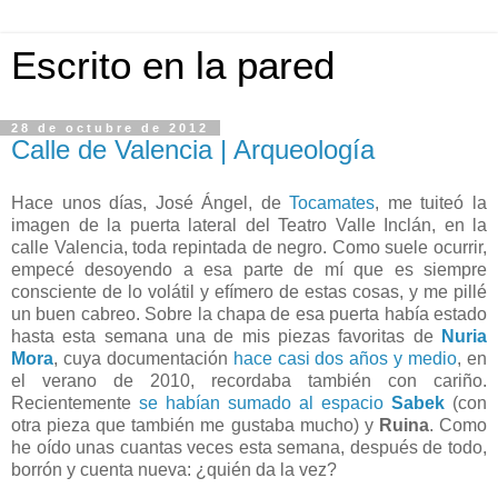
Escrito en la pared
28 de octubre de 2012
Calle de Valencia | Arqueología
Hace unos días, José Ángel, de
Tocamates
, me tuiteó la
imagen de la puerta lateral del Teatro Valle Inclán, en la
calle Valencia, toda repintada de negro. Como suele ocurrir,
empecé desoyendo a esa parte de mí que es siempre
consciente de lo volátil y efímero de estas cosas, y me pillé
un buen cabreo. Sobre la chapa de esa puerta había estado
hasta esta semana una de mis piezas favoritas de
Nuria
Mora
, cuya documentación
hace casi dos años y medio
, en
el verano de 2010, recordaba también con cariño.
Recientemente
se habían sumado al espacio
Sabek
(con
otra pieza que también me gustaba mucho) y
Ruina
. Como
he oído unas cuantas veces esta semana, después de todo,
borrón y cuenta nueva: ¿quién da la vez?