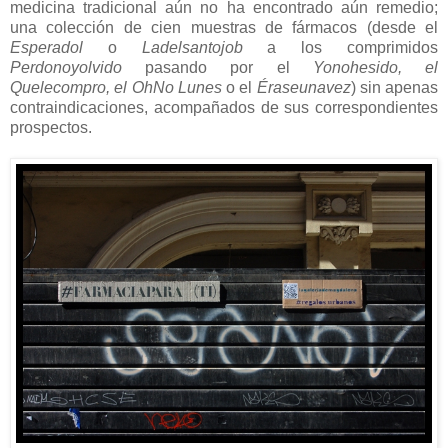
medicina tradicional aún no ha encontrado aún remedio;
una colección de cien muestras de fármacos (desde el
Esperadol
o
Ladelsantojob
a los comprimidos
Perdonoyolvido
pasando por el
Yonohesido, el
Quelecompro, el OhNo Lunes
o el
Éraseunavez
) sin apenas
contraindicaciones, acompañados de sus correspondientes
prospectos.