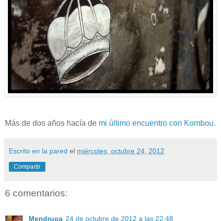
Más de dos años hacía de
mi último encuentro con Kombou
.
Escrito en la pared
el
miércoles, octubre 24, 2012
Compartir
6 comentarios:
Mendruga
24 de octubre de 2012 a las 22:48