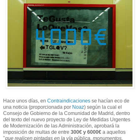
Hace unos días, en
Contraindicaciones
se hacían eco de
una noticia (proporcionada por
Noaz
) según la cual el
Consejo de Gobierno de la Comunidad de Madrid, dentro
del texto del nuevo proyecto de Ley de Medidas Urgentes
de Modernización de las Administración, aprobará la
imposición de multas de entre
300€ y 6000€
a aquellos
"
que realicen pintadas en la vía pública, monumentos,