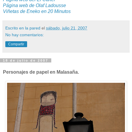
Página web de Olaf Ladousse
Viñetas de Eneko en 20 Minutos
Escrito en la pared
el
sábado, julio 21, 2007
No hay comentarios:
Compartir
18 de julio de 2007
Personajes de papel en Malasaña.