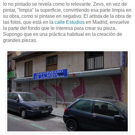
lo no pintado se revela como lo relevante. Zevs, en vez de
pintar, "limpia" la superficie, convirtiendo esa parte limpia en
su obra, como si pintase en negativo. El artista de la obra de
las fotos, que está en la
calle Estudios
en Madrid, envuelve
la parte del fondo que le interesa para crear su pieza.
Supongo que es una práctica habitual en la creación de
grandes piezas.