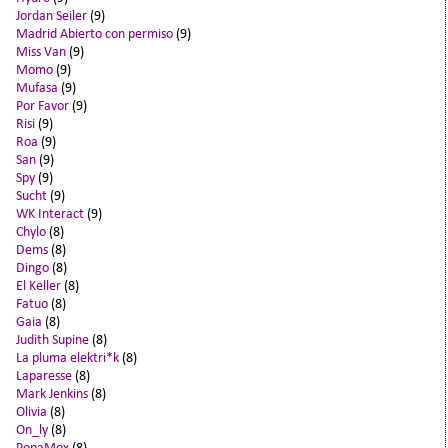
Jordan Seiler
(9)
Madrid Abierto con permiso
(9)
Miss Van
(9)
Momo
(9)
Mufasa
(9)
Por Favor
(9)
Risi
(9)
Roa
(9)
San
(9)
Spy
(9)
Sucht
(9)
WK Interact
(9)
Chylo
(8)
Dems
(8)
Dingo
(8)
El Keller
(8)
Fatuo
(8)
Gaia
(8)
Judith Supine
(8)
La pluma elektri*k
(8)
Laparesse
(8)
Mark Jenkins
(8)
Olivia
(8)
On_ly
(8)