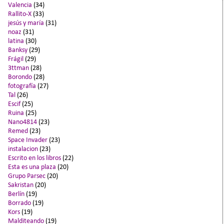
Valencia
(34)
Rallito-X
(33)
jesús y maría
(31)
noaz
(31)
latina
(30)
Banksy
(29)
Frágil
(29)
3ttman
(28)
Borondo
(28)
fotografía
(27)
Tal
(26)
Escif
(25)
Ruina
(25)
Nano4814
(23)
Remed
(23)
Space Invader
(23)
instalacion
(23)
Escrito en los libros
(22)
Esta es una plaza
(20)
Grupo Parsec
(20)
Sakristan
(20)
Berlín
(19)
Borrado
(19)
Kors
(19)
Malditeando
(19)