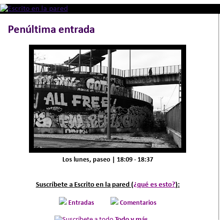
Penúltima entrada
Los lunes, paseo | 18:09 - 18:37
Suscríbete a Escrito en la pared (
¿qué es esto?
):
Entradas
Comentarios
Todo y más