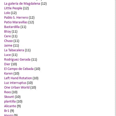
La galería de Magdalena
(12)
Little People
(12)
Lolo
(12)
Pablo S. Herrero
(12)
Patio Maravillas
(12)
Bastardilla
(11)
Btoy
(11)
Cere
(11)
Chuso
(11)
Jaime
(11)
La Tabacalera
(11)
Luce
(11)
Rodríguez Gerada
(11)
Dier
(10)
El Campo de Cebada
(10)
Karen
(10)
Left Hand Rotation
(10)
Luz interruptus
(10)
One Urban World
(10)
Rexs
(10)
Skount
(10)
plantilla
(10)
Alicante
(9)
Br1
(9)
Hyuro
(9)