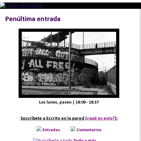
Penúltima entrada
Los lunes, paseo | 18:09 - 18:37
Suscríbete a Escrito en la pared (
¿qué es esto?
):
Entradas
Comentarios
Todo y más