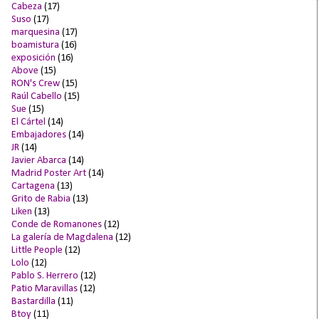
Cabeza
(17)
Suso
(17)
marquesina
(17)
boamistura
(16)
exposición
(16)
Above
(15)
RON's Crew
(15)
Raúl Cabello
(15)
Sue
(15)
El Cártel
(14)
Embajadores
(14)
JR
(14)
Javier Abarca
(14)
Madrid Poster Art
(14)
Cartagena
(13)
Grito de Rabia
(13)
Liken
(13)
Conde de Romanones
(12)
La galería de Magdalena
(12)
Little People
(12)
Lolo
(12)
Pablo S. Herrero
(12)
Patio Maravillas
(12)
Bastardilla
(11)
Btoy
(11)