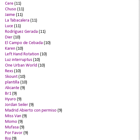
Cere
(11)
Chuso
(11)
Jaime
(11)
La Tabacalera
(11)
Luce
(11)
Rodríguez Gerada
(11)
Dier
(10)
El Campo de Cebada
(10)
Karen
(10)
Left Hand Rotation
(10)
Luz interruptus
(10)
One Urban World
(10)
Rexs
(10)
Skount
(10)
plantilla
(10)
Alicante
(9)
Br1
(9)
Hyuro
(9)
Jordan Seiler
(9)
Madrid Abierto con permiso
(9)
Miss Van
(9)
Momo
(9)
Mufasa
(9)
Por Favor
(9)
Risi
(9)