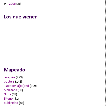
►
2006
(36)
Los que vienen
Mapeado
lavapiés
(273)
posters
(142)
Escritoenla(pa)red
(109)
Malasaña
(98)
Nuria
(95)
Eltono
(91)
publicidad
(84)