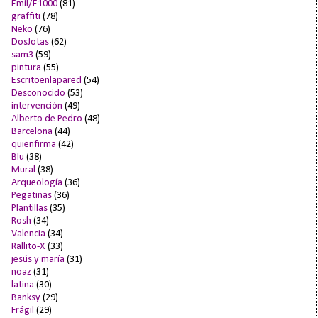
Emil/E1000
(81)
graffiti
(78)
Neko
(76)
DosJotas
(62)
sam3
(59)
pintura
(55)
Escritoenlapared
(54)
Desconocido
(53)
intervención
(49)
Alberto de Pedro
(48)
Barcelona
(44)
quienfirma
(42)
Blu
(38)
Mural
(38)
Arqueología
(36)
Pegatinas
(36)
Plantillas
(35)
Rosh
(34)
Valencia
(34)
Rallito-X
(33)
jesús y maría
(31)
noaz
(31)
latina
(30)
Banksy
(29)
Frágil
(29)