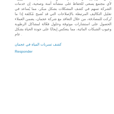
لأي مجتمع يسعى للحفاظ على منشآته آمنة وصحية، إن خدمات
الشركة تسهم في كشف المشكلات بشكل مبكر، مما يُساعد في
تقليل التكاليف المرتبطة بالإصلاحات التي قد تُصبح مُكلفة إذا ما
تُركت للمصادفة، من خلال التعاقد مع شركة عجمان، يضمن العملاء
الحصول على استشارات موثوقة وحلول فعّالة لمشاكل الرطوبة
وعيوب الشبكات المائية، مما ينعكس إيجابًا على جودة الحياة بشكل
عام .
كشف تسربات المياة في عجمان
Responder