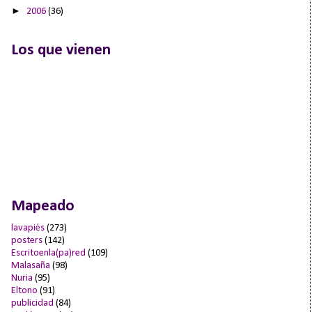
►
2006
(36)
Los que vienen
Mapeado
lavapiés
(273)
posters
(142)
Escritoenla(pa)red
(109)
Malasaña
(98)
Nuria
(95)
Eltono
(91)
publicidad
(84)