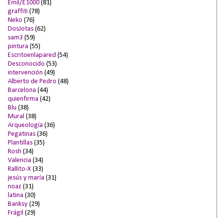
Emil/E1000
(81)
graffiti
(78)
Neko
(76)
DosJotas
(62)
sam3
(59)
pintura
(55)
Escritoenlapared
(54)
Desconocido
(53)
intervención
(49)
Alberto de Pedro
(48)
Barcelona
(44)
quienfirma
(42)
Blu
(38)
Mural
(38)
Arqueología
(36)
Pegatinas
(36)
Plantillas
(35)
Rosh
(34)
Valencia
(34)
Rallito-X
(33)
jesús y maría
(31)
noaz
(31)
latina
(30)
Banksy
(29)
Frágil
(29)