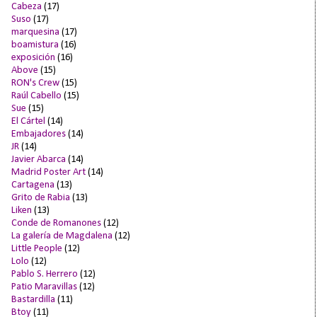
Cabeza
(17)
Suso
(17)
marquesina
(17)
boamistura
(16)
exposición
(16)
Above
(15)
RON's Crew
(15)
Raúl Cabello
(15)
Sue
(15)
El Cártel
(14)
Embajadores
(14)
JR
(14)
Javier Abarca
(14)
Madrid Poster Art
(14)
Cartagena
(13)
Grito de Rabia
(13)
Liken
(13)
Conde de Romanones
(12)
La galería de Magdalena
(12)
Little People
(12)
Lolo
(12)
Pablo S. Herrero
(12)
Patio Maravillas
(12)
Bastardilla
(11)
Btoy
(11)