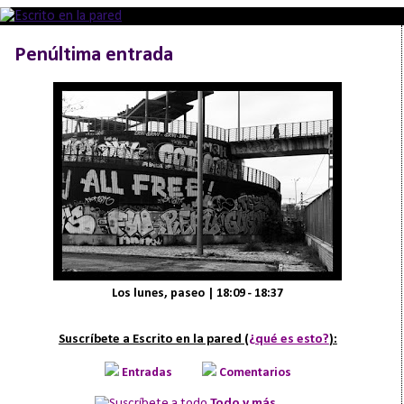
Penúltima entrada
Los lunes, paseo | 18:09 - 18:37
Suscríbete a Escrito en la pared (
¿qué es esto?
):
Entradas
Comentarios
Todo y más