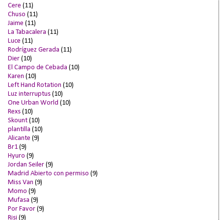
Cere
(11)
Chuso
(11)
Jaime
(11)
La Tabacalera
(11)
Luce
(11)
Rodríguez Gerada
(11)
Dier
(10)
El Campo de Cebada
(10)
Karen
(10)
Left Hand Rotation
(10)
Luz interruptus
(10)
One Urban World
(10)
Rexs
(10)
Skount
(10)
plantilla
(10)
Alicante
(9)
Br1
(9)
Hyuro
(9)
Jordan Seiler
(9)
Madrid Abierto con permiso
(9)
Miss Van
(9)
Momo
(9)
Mufasa
(9)
Por Favor
(9)
Risi
(9)