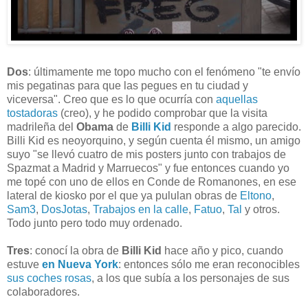
Dos
: últimamente me topo mucho con el fenómeno "te envío
mis pegatinas para que las pegues en tu ciudad y
viceversa". Creo que es lo que ocurría con
aquellas
tostadoras
(creo), y he podido comprobar que la visita
madrileña del
Obama
de
Billi Kid
responde a algo parecido.
Billi Kid es neoyorquino, y según cuenta él mismo, un amigo
suyo "se llevó cuatro de mis posters junto con trabajos de
Spazmat a Madrid y Marruecos" y fue entonces cuando yo
me topé con uno de ellos en Conde de Romanones, en ese
lateral de kiosko por el que ya pululan obras de
Eltono
,
Sam3
,
DosJotas
,
Trabajos en la calle
,
Fatuo
,
Tal
y otros.
Todo junto pero todo muy ordenado.
Tres
: conocí la obra de
Billi Kid
hace año y pico, cuando
estuve
en Nueva York
: entonces sólo me eran reconocibles
sus coches rosas
, a los que subía a los personajes de sus
colaboradores.