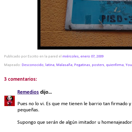
Publicado por Escrito en la pared
el
miércoles, enero 07, 2009
Mapeado:
Desconocido
,
latina
,
Malasaña
,
Pegatinas
,
posters
,
quienfirma
,
You
3 comentarios:
Remedios
dijo...
Pues no lo vi. Es que me tienen le barrio tan firmado
pequeñas.
Supongo que serán de algún imitador u homenajeador.