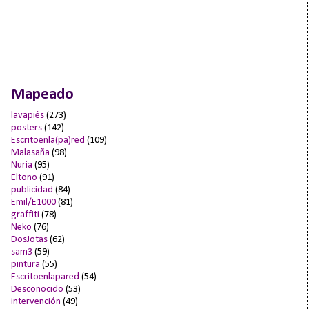
Mapeado
lavapiés
(273)
posters
(142)
Escritoenla(pa)red
(109)
Malasaña
(98)
Nuria
(95)
Eltono
(91)
publicidad
(84)
Emil/E1000
(81)
graffiti
(78)
Neko
(76)
DosJotas
(62)
sam3
(59)
pintura
(55)
Escritoenlapared
(54)
Desconocido
(53)
intervención
(49)