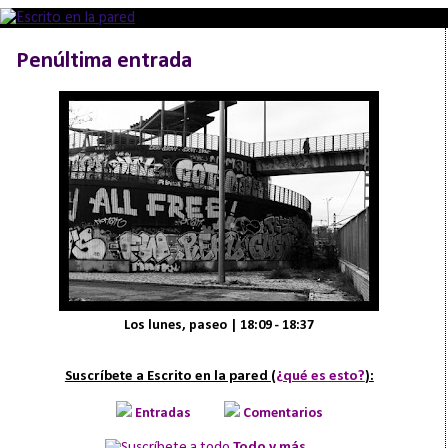
Penúltima entrada
Los lunes, paseo | 18:09 - 18:37
Suscríbete a Escrito en la pared (
¿qué es esto?
):
Entradas
Comentarios
Todo y más