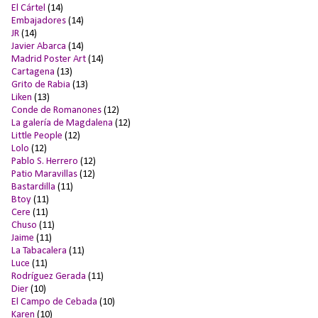
El Cártel
(14)
Embajadores
(14)
JR
(14)
Javier Abarca
(14)
Madrid Poster Art
(14)
Cartagena
(13)
Grito de Rabia
(13)
Liken
(13)
Conde de Romanones
(12)
La galería de Magdalena
(12)
Little People
(12)
Lolo
(12)
Pablo S. Herrero
(12)
Patio Maravillas
(12)
Bastardilla
(11)
Btoy
(11)
Cere
(11)
Chuso
(11)
Jaime
(11)
La Tabacalera
(11)
Luce
(11)
Rodríguez Gerada
(11)
Dier
(10)
El Campo de Cebada
(10)
Karen
(10)