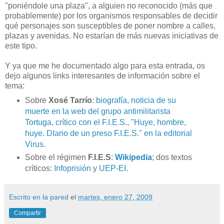
"poniéndole una plaza", a alguien no reconocido (más que
probablemente) por los organismos responsables de decidir
qué personajes son susceptibles de poner nombre a calles,
plazas y avenidas. No estarían de más nuevas iniciativas de
este tipo.
Y ya que me he documentado algo para esta entrada, os
dejo algunos links interesantes de información sobre el
tema:
Sobre
Xosé Tarrío
:
biografía
,
noticia de su
muerte en la web del grupo antimilitarista
Tortuga, crítico con el F.I.E.S.
,
"Huye, hombre,
huye. DIario de un preso F.I.E.S." en la editorial
Virus
.
Sobre el régimen
F.I.E.S
:
Wikipedia
; dos textos
críticos:
Infoprisión
y
UEP-EI
.
Escrito en la pared
el
martes, enero 27, 2009
Compartir