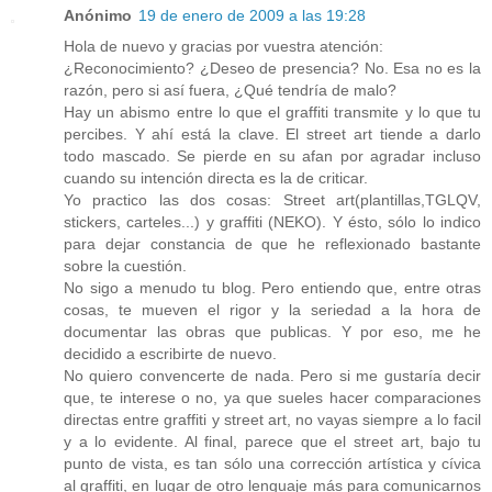
Anónimo
19 de enero de 2009 a las 19:28
Hola de nuevo y gracias por vuestra atención:
¿Reconocimiento? ¿Deseo de presencia? No. Esa no es la
razón, pero si así fuera, ¿Qué tendría de malo?
Hay un abismo entre lo que el graffiti transmite y lo que tu
percibes. Y ahí está la clave. El street art tiende a darlo
todo mascado. Se pierde en su afan por agradar incluso
cuando su intención directa es la de criticar.
Yo practico las dos cosas: Street art(plantillas,TGLQV,
stickers, carteles...) y graffiti (NEKO). Y ésto, sólo lo indico
para dejar constancia de que he reflexionado bastante
sobre la cuestión.
No sigo a menudo tu blog. Pero entiendo que, entre otras
cosas, te mueven el rigor y la seriedad a la hora de
documentar las obras que publicas. Y por eso, me he
decidido a escribirte de nuevo.
No quiero convencerte de nada. Pero si me gustaría decir
que, te interese o no, ya que sueles hacer comparaciones
directas entre graffiti y street art, no vayas siempre a lo facil
y a lo evidente. Al final, parece que el street art, bajo tu
punto de vista, es tan sólo una corrección artística y cívica
al graffiti, en lugar de otro lenguaje más para comunicarnos