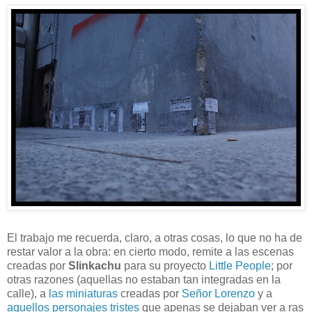
El trabajo me recuerda, claro, a otras cosas, lo que no ha de
restar valor a la obra: en cierto modo, remite a las escenas
creadas por
Slinkachu
para su proyecto
Little People
; por
otras razones (aquellas no estaban tan integradas en la
calle), a
las miniaturas
creadas por
Señor Lorenzo
y a
aquellos personajes tristes
que apenas se dejaban ver a ras