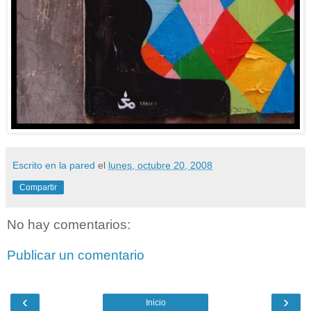
Escrito en la pared
el
lunes, octubre 20, 2008
Compartir
No hay comentarios:
Publicar un comentario
‹
›
Inicio