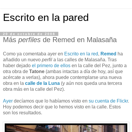
Escrito en la pared
20 de octubre de 2008
Más
perfiles
de Remed en Malasaña
Como ya comentaba ayer en
Escrito en la red
,
Remed
ha
añadido un nuevo
perfil
a las calles de Malasaña. Tras
haber dejado
el primero de ellos
en la calle del Pez, junto a
otra obra de
Tatone
(ambas intactas a día de hoy, así que
acércate a verlas), ahora puede contemplarse una nueva
obra en la
calle de la Luna
(y aún nos queda una tercera
obra más en la calle del Pez).
Ayer
decíamos que lo habíamos visto en
su cuenta de Flickr
.
Hoy podemos decir que lo hemos visto en la calle. Estos
son los resultados.