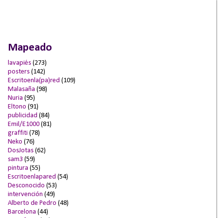
Mapeado
lavapiés
(273)
posters
(142)
Escritoenla(pa)red
(109)
Malasaña
(98)
Nuria
(95)
Eltono
(91)
publicidad
(84)
Emil/E1000
(81)
graffiti
(78)
Neko
(76)
DosJotas
(62)
sam3
(59)
pintura
(55)
Escritoenlapared
(54)
Desconocido
(53)
intervención
(49)
Alberto de Pedro
(48)
Barcelona
(44)