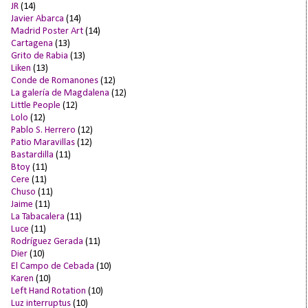
JR
(14)
Javier Abarca
(14)
Madrid Poster Art
(14)
Cartagena
(13)
Grito de Rabia
(13)
Liken
(13)
Conde de Romanones
(12)
La galería de Magdalena
(12)
Little People
(12)
Lolo
(12)
Pablo S. Herrero
(12)
Patio Maravillas
(12)
Bastardilla
(11)
Btoy
(11)
Cere
(11)
Chuso
(11)
Jaime
(11)
La Tabacalera
(11)
Luce
(11)
Rodríguez Gerada
(11)
Dier
(10)
El Campo de Cebada
(10)
Karen
(10)
Left Hand Rotation
(10)
Luz interruptus
(10)