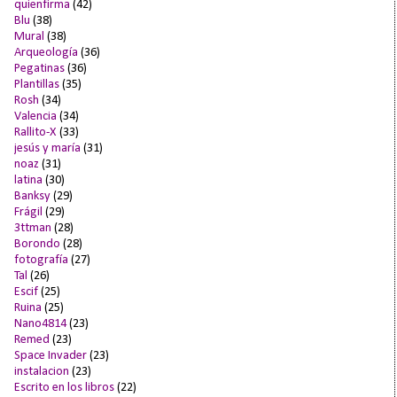
quienfirma
(42)
Blu
(38)
Mural
(38)
Arqueología
(36)
Pegatinas
(36)
Plantillas
(35)
Rosh
(34)
Valencia
(34)
Rallito-X
(33)
jesús y maría
(31)
noaz
(31)
latina
(30)
Banksy
(29)
Frágil
(29)
3ttman
(28)
Borondo
(28)
fotografía
(27)
Tal
(26)
Escif
(25)
Ruina
(25)
Nano4814
(23)
Remed
(23)
Space Invader
(23)
instalacion
(23)
Escrito en los libros
(22)