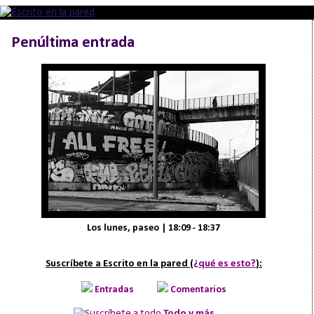
Penúltima entrada
Los lunes, paseo | 18:09 - 18:37
Suscríbete a Escrito en la pared (
¿qué es esto?
):
Entradas
Comentarios
Todo y más