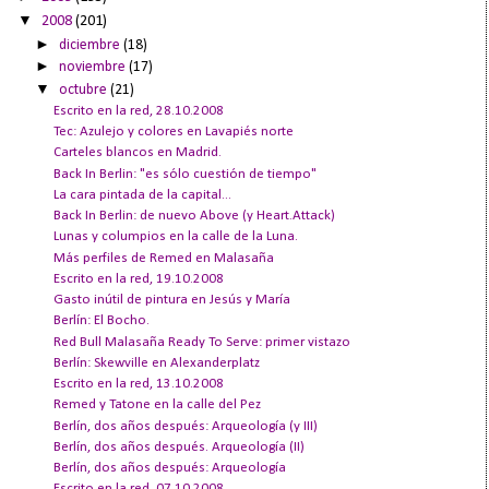
▼
2008
(201)
►
diciembre
(18)
►
noviembre
(17)
▼
octubre
(21)
Escrito en la red, 28.10.2008
Tec: Azulejo y colores en Lavapiés norte
Carteles blancos en Madrid.
Back In Berlin: "es sólo cuestión de tiempo"
La cara pintada de la capital...
Back In Berlin: de nuevo Above (y Heart.Attack)
Lunas y columpios en la calle de la Luna.
Más perfiles de Remed en Malasaña
Escrito en la red, 19.10.2008
Gasto inútil de pintura en Jesús y María
Berlín: El Bocho.
Red Bull Malasaña Ready To Serve: primer vistazo
Berlín: Skewville en Alexanderplatz
Escrito en la red, 13.10.2008
Remed y Tatone en la calle del Pez
Berlín, dos años después: Arqueología (y III)
Berlín, dos años después. Arqueología (II)
Berlín, dos años después: Arqueología
Escrito en la red, 07.10.2008.