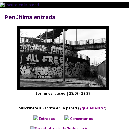
Penúltima entrada
Los lunes, paseo | 18:09 - 18:37
Suscríbete a Escrito en la pared (
¿qué es esto?
):
Entradas
Comentarios
Todo y más