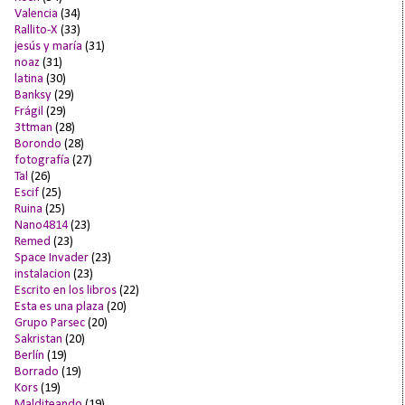
Valencia
(34)
Rallito-X
(33)
jesús y maría
(31)
noaz
(31)
latina
(30)
Banksy
(29)
Frágil
(29)
3ttman
(28)
Borondo
(28)
fotografía
(27)
Tal
(26)
Escif
(25)
Ruina
(25)
Nano4814
(23)
Remed
(23)
Space Invader
(23)
instalacion
(23)
Escrito en los libros
(22)
Esta es una plaza
(20)
Grupo Parsec
(20)
Sakristan
(20)
Berlín
(19)
Borrado
(19)
Kors
(19)
Malditeando
(19)