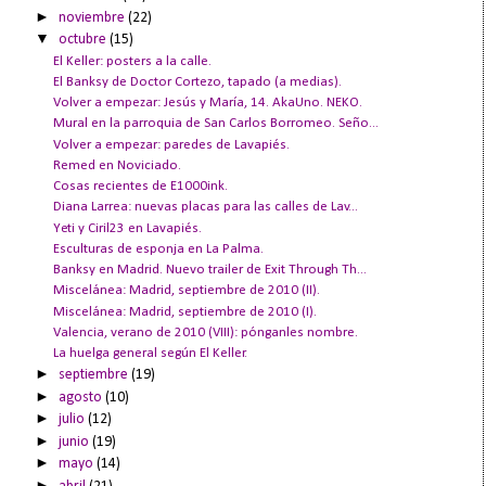
►
noviembre
(22)
▼
octubre
(15)
El Keller: posters a la calle.
El Banksy de Doctor Cortezo, tapado (a medias).
Volver a empezar: Jesús y María, 14. AkaUno. NEKO.
Mural en la parroquia de San Carlos Borromeo. Seño...
Volver a empezar: paredes de Lavapiés.
Remed en Noviciado.
Cosas recientes de E1000ink.
Diana Larrea: nuevas placas para las calles de Lav...
Yeti y Ciril23 en Lavapiés.
Esculturas de esponja en La Palma.
Banksy en Madrid. Nuevo trailer de Exit Through Th...
Miscelánea: Madrid, septiembre de 2010 (II).
Miscelánea: Madrid, septiembre de 2010 (I).
Valencia, verano de 2010 (VIII): pónganles nombre.
La huelga general según El Keller.
►
septiembre
(19)
►
agosto
(10)
►
julio
(12)
►
junio
(19)
►
mayo
(14)
►