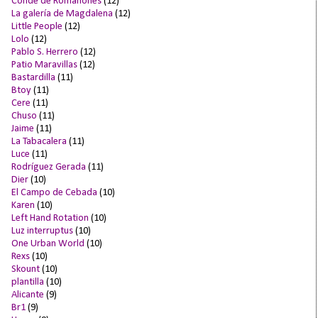
Conde de Romanones
(12)
La galería de Magdalena
(12)
Little People
(12)
Lolo
(12)
Pablo S. Herrero
(12)
Patio Maravillas
(12)
Bastardilla
(11)
Btoy
(11)
Cere
(11)
Chuso
(11)
Jaime
(11)
La Tabacalera
(11)
Luce
(11)
Rodríguez Gerada
(11)
Dier
(10)
El Campo de Cebada
(10)
Karen
(10)
Left Hand Rotation
(10)
Luz interruptus
(10)
One Urban World
(10)
Rexs
(10)
Skount
(10)
plantilla
(10)
Alicante
(9)
Br1
(9)