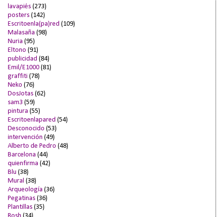
lavapiés
(273)
posters
(142)
Escritoenla(pa)red
(109)
Malasaña
(98)
Nuria
(95)
Eltono
(91)
publicidad
(84)
Emil/E1000
(81)
graffiti
(78)
Neko
(76)
DosJotas
(62)
sam3
(59)
pintura
(55)
Escritoenlapared
(54)
Desconocido
(53)
intervención
(49)
Alberto de Pedro
(48)
Barcelona
(44)
quienfirma
(42)
Blu
(38)
Mural
(38)
Arqueología
(36)
Pegatinas
(36)
Plantillas
(35)
Rosh
(34)