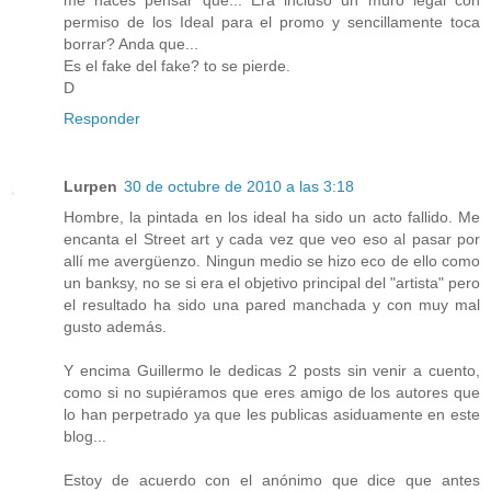
me haces pensar que... Era incluso un muro legal con
permiso de los Ideal para el promo y sencillamente toca
borrar? Anda que...
Es el fake del fake? to se pierde.
D
Responder
Lurpen
30 de octubre de 2010 a las 3:18
Hombre, la pintada en los ideal ha sido un acto fallido. Me
encanta el Street art y cada vez que veo eso al pasar por
allí me avergüenzo. Ningun medio se hizo eco de ello como
un banksy, no se si era el objetivo principal del "artista" pero
el resultado ha sido una pared manchada y con muy mal
gusto además.
Y encima Guillermo le dedicas 2 posts sin venir a cuento,
como si no supiéramos que eres amigo de los autores que
lo han perpetrado ya que les publicas asiduamente en este
blog...
Estoy de acuerdo con el anónimo que dice que antes