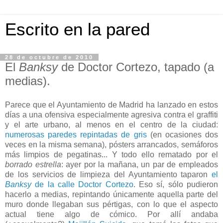
Escrito en la pared
28 de octubre de 2010
El
Banksy
de Doctor Cortezo, tapado (a
medias).
Parece que el Ayuntamiento de Madrid ha lanzado en estos
días a una ofensiva especialmente agresiva contra el graffiti
y el arte urbano, al menos en el centro de la ciudad:
numerosas paredes
repintadas de gris
(en ocasiones dos
veces en la misma semana), pósters arrancados, semáforos
más limpios de pegatinas... Y todo ello rematado por el
borrado estrella
: ayer por la mañana, un par de empleados
de los servicios de limpieza del Ayuntamiento taparon
el
Banksy
de la calle Doctor Cortezo
. Eso sí, sólo pudieron
hacerlo a medias, repintando únicamente aquella parte del
muro donde llegaban sus pértigas, con lo que el aspecto
actual tiene algo de cómico. Por allí andaba