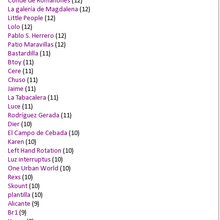
Conde de Romanones
(12)
La galería de Magdalena
(12)
Little People
(12)
Lolo
(12)
Pablo S. Herrero
(12)
Patio Maravillas
(12)
Bastardilla
(11)
Btoy
(11)
Cere
(11)
Chuso
(11)
Jaime
(11)
La Tabacalera
(11)
Luce
(11)
Rodríguez Gerada
(11)
Dier
(10)
El Campo de Cebada
(10)
Karen
(10)
Left Hand Rotation
(10)
Luz interruptus
(10)
One Urban World
(10)
Rexs
(10)
Skount
(10)
plantilla
(10)
Alicante
(9)
Br1
(9)