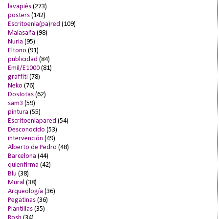
lavapiés
(273)
posters
(142)
Escritoenla(pa)red
(109)
Malasaña
(98)
Nuria
(95)
Eltono
(91)
publicidad
(84)
Emil/E1000
(81)
graffiti
(78)
Neko
(76)
DosJotas
(62)
sam3
(59)
pintura
(55)
Escritoenlapared
(54)
Desconocido
(53)
intervención
(49)
Alberto de Pedro
(48)
Barcelona
(44)
quienfirma
(42)
Blu
(38)
Mural
(38)
Arqueología
(36)
Pegatinas
(36)
Plantillas
(35)
Rosh
(34)