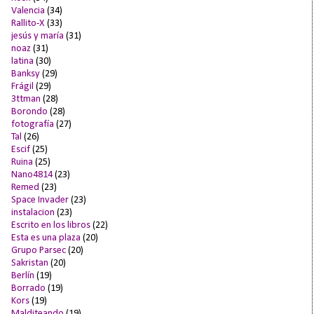
Valencia
(34)
Rallito-X
(33)
jesús y maría
(31)
noaz
(31)
latina
(30)
Banksy
(29)
Frágil
(29)
3ttman
(28)
Borondo
(28)
fotografía
(27)
Tal
(26)
Escif
(25)
Ruina
(25)
Nano4814
(23)
Remed
(23)
Space Invader
(23)
instalacion
(23)
Escrito en los libros
(22)
Esta es una plaza
(20)
Grupo Parsec
(20)
Sakristan
(20)
Berlín
(19)
Borrado
(19)
Kors
(19)
Malditeando
(19)