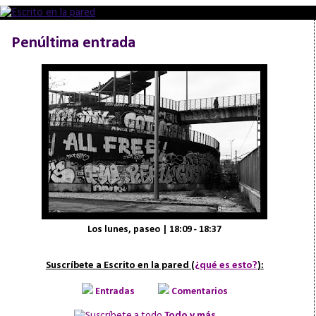
Penúltima entrada
Los lunes, paseo | 18:09 - 18:37
Suscríbete a Escrito en la pared (
¿qué es esto?
):
Entradas
Comentarios
Todo y más