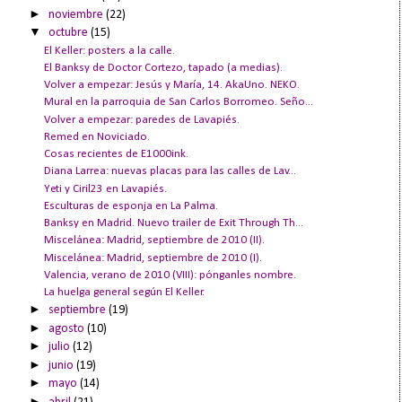
►
noviembre
(22)
▼
octubre
(15)
El Keller: posters a la calle.
El Banksy de Doctor Cortezo, tapado (a medias).
Volver a empezar: Jesús y María, 14. AkaUno. NEKO.
Mural en la parroquia de San Carlos Borromeo. Seño...
Volver a empezar: paredes de Lavapiés.
Remed en Noviciado.
Cosas recientes de E1000ink.
Diana Larrea: nuevas placas para las calles de Lav...
Yeti y Ciril23 en Lavapiés.
Esculturas de esponja en La Palma.
Banksy en Madrid. Nuevo trailer de Exit Through Th...
Miscelánea: Madrid, septiembre de 2010 (II).
Miscelánea: Madrid, septiembre de 2010 (I).
Valencia, verano de 2010 (VIII): pónganles nombre.
La huelga general según El Keller.
►
septiembre
(19)
►
agosto
(10)
►
julio
(12)
►
junio
(19)
►
mayo
(14)
►