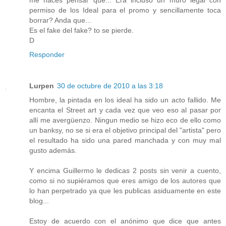
me haces pensar que... Era incluso un muro legal con
permiso de los Ideal para el promo y sencillamente toca
borrar? Anda que...
Es el fake del fake? to se pierde.
D
Responder
Lurpen
30 de octubre de 2010 a las 3:18
Hombre, la pintada en los ideal ha sido un acto fallido. Me
encanta el Street art y cada vez que veo eso al pasar por
allí me avergüenzo. Ningun medio se hizo eco de ello como
un banksy, no se si era el objetivo principal del "artista" pero
el resultado ha sido una pared manchada y con muy mal
gusto además.
Y encima Guillermo le dedicas 2 posts sin venir a cuento,
como si no supiéramos que eres amigo de los autores que
lo han perpetrado ya que les publicas asiduamente en este
blog...
Estoy de acuerdo con el anónimo que dice que antes