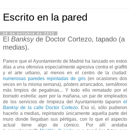
Escrito en la pared
28 de octubre de 2010
El
Banksy
de Doctor Cortezo, tapado (a
medias).
Parece que el Ayuntamiento de Madrid ha lanzado en estos
días a una ofensiva especialmente agresiva contra el graffiti
y el arte urbano, al menos en el centro de la ciudad:
numerosas paredes
repintadas de gris
(en ocasiones dos
veces en la misma semana), pósters arrancados, semáforos
más limpios de pegatinas... Y todo ello rematado por el
borrado estrella
: ayer por la mañana, un par de empleados
de los servicios de limpieza del Ayuntamiento taparon
el
Banksy
de la calle Doctor Cortezo
. Eso sí, sólo pudieron
hacerlo a medias, repintando únicamente aquella parte del
muro donde llegaban sus pértigas, con lo que el aspecto
actual tiene algo de cómico. Por allí andaba