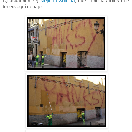
(¿casualmente?)
Mejillón Suicida
, que tomó las fotos que
tenéis aquí debajo.