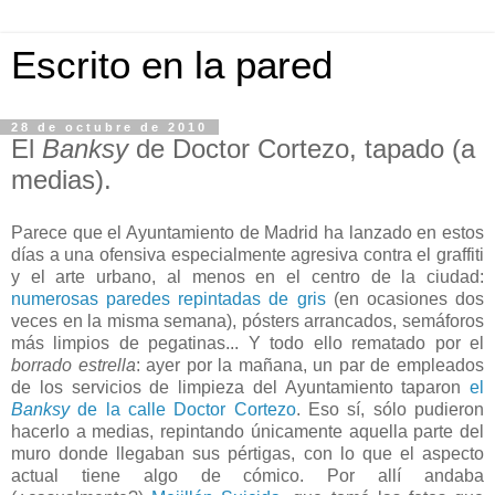
Escrito en la pared
28 de octubre de 2010
El
Banksy
de Doctor Cortezo, tapado (a
medias).
Parece que el Ayuntamiento de Madrid ha lanzado en estos
días a una ofensiva especialmente agresiva contra el graffiti
y el arte urbano, al menos en el centro de la ciudad:
numerosas paredes
repintadas de gris
(en ocasiones dos
veces en la misma semana), pósters arrancados, semáforos
más limpios de pegatinas... Y todo ello rematado por el
borrado estrella
: ayer por la mañana, un par de empleados
de los servicios de limpieza del Ayuntamiento taparon
el
Banksy
de la calle Doctor Cortezo
. Eso sí, sólo pudieron
hacerlo a medias, repintando únicamente aquella parte del
muro donde llegaban sus pértigas, con lo que el aspecto
actual tiene algo de cómico. Por allí andaba