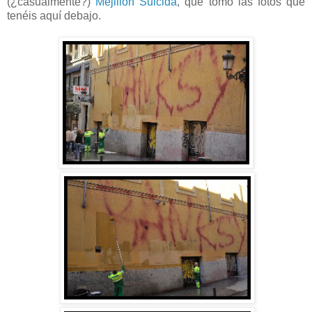
(¿casualmente?)
Mejillón Suicida
, que tomó las fotos que
tenéis aquí debajo.