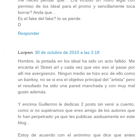
me haces pensar que... Era incluso un muro legal con
permiso de los Ideal para el promo y sencillamente toca
borrar? Anda que...
Es el fake del fake? to se pierde.
D
Responder
Lurpen
30 de octubre de 2010 a las 3:18
Hombre, la pintada en los ideal ha sido un acto fallido. Me
encanta el Street art y cada vez que veo eso al pasar por
allí me avergüenzo. Ningun medio se hizo eco de ello como
un banksy, no se si era el objetivo principal del "artista" pero
el resultado ha sido una pared manchada y con muy mal
gusto además.
Y encima Guillermo le dedicas 2 posts sin venir a cuento,
como si no supiéramos que eres amigo de los autores que
lo han perpetrado ya que les publicas asiduamente en este
blog...
Estoy de acuerdo con el anónimo que dice que antes