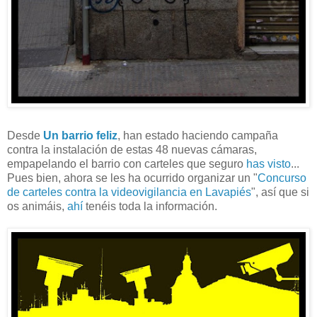
Desde
Un barrio feliz
, han estado haciendo campaña
contra la instalación de estas 48 nuevas cámaras,
empapelando el barrio con carteles que seguro
has
visto
...
Pues bien, ahora se les ha ocurrido organizar un "
Concurso
de carteles contra la videovigilancia en Lavapiés
", así que si
os animáis,
ahí
tenéis toda la información.