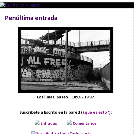
Penúltima entrada
Los lunes, paseo | 18:09 - 18:37
Suscríbete a Escrito en la pared (
¿qué es esto?
):
Entradas
Comentarios
Todo y más