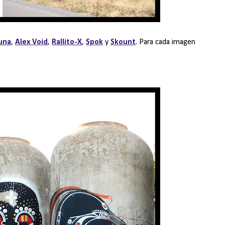
una
,
Alex Void
,
Rallito-X
,
Spok
y
Skount
. Para cada imagen