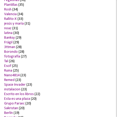
Pegatinas
(36)
Plantillas
(35)
Rosh
(34)
Valencia
(34)
Rallito-X
(33)
jesús y maría
(31)
noaz
(31)
latina
(30)
Banksy
(29)
Frágil
(29)
3ttman
(28)
Borondo
(28)
fotografía
(27)
Tal
(26)
Escif
(25)
Ruina
(25)
Nano4814
(23)
Remed
(23)
Space Invader
(23)
instalacion
(23)
Escrito en los libros
(22)
Esta es una plaza
(20)
Grupo Parsec
(20)
Sakristan
(20)
Berlín
(19)