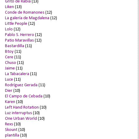
Grito de Rabia
(13)
Liken
(13)
Conde de Romanones
(12)
La galería de Magdalena
(12)
Little People
(12)
Lolo
(12)
Pablo S. Herrero
(12)
Patio Maravillas
(12)
Bastardilla
(11)
Btoy
(11)
Cere
(11)
Chuso
(11)
Jaime
(11)
La Tabacalera
(11)
Luce
(11)
Rodríguez Gerada
(11)
Dier
(10)
El Campo de Cebada
(10)
Karen
(10)
Left Hand Rotation
(10)
Luz interruptus
(10)
One Urban World
(10)
Rexs
(10)
Skount
(10)
plantilla
(10)