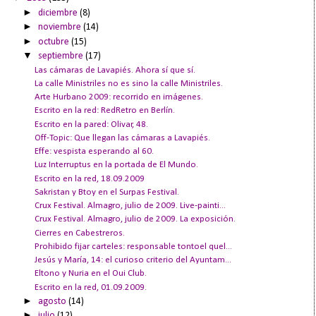
►
diciembre
(8)
►
noviembre
(14)
►
octubre
(15)
▼
septiembre
(17)
Las cámaras de Lavapiés. Ahora sí que sí.
La calle Ministriles no es sino la calle Ministriles.
Arte Hurbano 2009: recorrido en imágenes.
Escrito en la red: RedRetro en Berlín.
Escrito en la pared: Olivar, 48.
Off-Topic: Que llegan las cámaras a Lavapiés.
Effe: vespista esperando al 60.
Luz Interruptus en la portada de El Mundo.
Escrito en la red, 18.09.2009
Sakristan y Btoy en el Surpas Festival.
Crux Festival. Almagro, julio de 2009. Live-painti...
Crux Festival. Almagro, julio de 2009. La exposición.
Cierres en Cabestreros.
Prohibido fijar carteles: responsable tontoel quel...
Jesús y María, 14: el curioso criterio del Ayuntam...
Eltono y Nuria en el Oui Club.
Escrito en la red, 01.09.2009.
►
agosto
(14)
►
julio
(12)