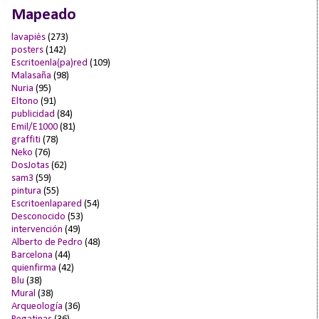
Mapeado
lavapiés
(273)
posters
(142)
Escritoenla(pa)red
(109)
Malasaña
(98)
Nuria
(95)
Eltono
(91)
publicidad
(84)
Emil/E1000
(81)
graffiti
(78)
Neko
(76)
DosJotas
(62)
sam3
(59)
pintura
(55)
Escritoenlapared
(54)
Desconocido
(53)
intervención
(49)
Alberto de Pedro
(48)
Barcelona
(44)
quienfirma
(42)
Blu
(38)
Mural
(38)
Arqueología
(36)