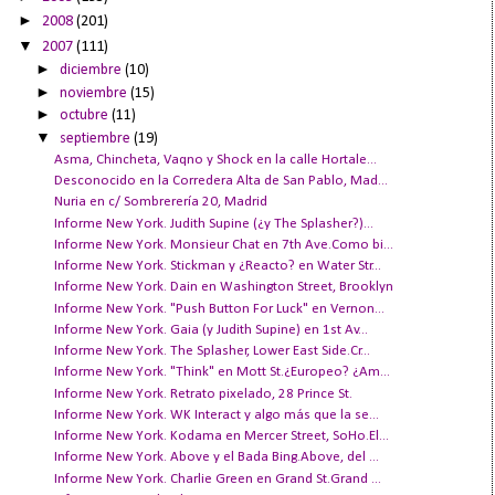
►
2008
(201)
▼
2007
(111)
►
diciembre
(10)
►
noviembre
(15)
►
octubre
(11)
▼
septiembre
(19)
Asma, Chincheta, Vaqno y Shock en la calle Hortale...
Desconocido en la Corredera Alta de San Pablo, Mad...
Nuria en c/ Sombrerería 20, Madrid
Informe New York. Judith Supine (¿y The Splasher?)...
Informe New York. Monsieur Chat en 7th Ave.Como bi...
Informe New York. Stickman y ¿Reacto? en Water Str...
Informe New York. Dain en Washington Street, Brooklyn
Informe New York. "Push Button For Luck" en Vernon...
Informe New York. Gaia (y Judith Supine) en 1st Av...
Informe New York. The Splasher, Lower East Side.Cr...
Informe New York. "Think" en Mott St.¿Europeo? ¿Am...
Informe New York. Retrato pixelado, 28 Prince St.
Informe New York. WK Interact y algo más que la se...
Informe New York. Kodama en Mercer Street, SoHo.El...
Informe New York. Above y el Bada Bing.Above, del ...
Informe New York. Charlie Green en Grand St.Grand ...