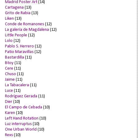
Madrid Poster Art
(14)
Cartagena
(13)
Grito de Rabia
(13)
Liken
(13)
Conde de Romanones
(12)
La galería de Magdalena
(12)
Little People
(12)
Lolo
(12)
Pablo S. Herrero
(12)
Patio Maravillas
(12)
Bastardilla
(11)
Btoy
(11)
Cere
(11)
Chuso
(11)
Jaime
(11)
La Tabacalera
(11)
Luce
(11)
Rodríguez Gerada
(11)
Dier
(10)
El Campo de Cebada
(10)
Karen
(10)
Left Hand Rotation
(10)
Luz interruptus
(10)
One Urban World
(10)
Rexs
(10)