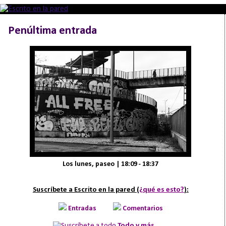
Penúltima entrada
Los lunes, paseo | 18:09 - 18:37
Suscríbete a Escrito en la pared (
¿qué es esto?
):
Entradas
Comentarios
Todo y más