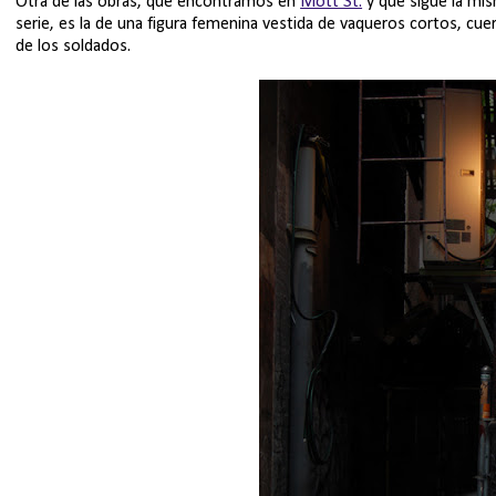
Otra de las obras, que encontramos en
Mott St.
y que sigue la mis
serie, es la de una figura femenina vestida de vaqueros cortos, cue
de los soldados.