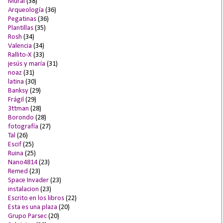
Mural
(38)
Arqueología
(36)
Pegatinas
(36)
Plantillas
(35)
Rosh
(34)
Valencia
(34)
Rallito-X
(33)
jesús y maría
(31)
noaz
(31)
latina
(30)
Banksy
(29)
Frágil
(29)
3ttman
(28)
Borondo
(28)
fotografía
(27)
Tal
(26)
Escif
(25)
Ruina
(25)
Nano4814
(23)
Remed
(23)
Space Invader
(23)
instalacion
(23)
Escrito en los libros
(22)
Esta es una plaza
(20)
Grupo Parsec
(20)