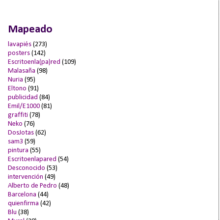
Mapeado
lavapiés
(273)
posters
(142)
Escritoenla(pa)red
(109)
Malasaña
(98)
Nuria
(95)
Eltono
(91)
publicidad
(84)
Emil/E1000
(81)
graffiti
(78)
Neko
(76)
DosJotas
(62)
sam3
(59)
pintura
(55)
Escritoenlapared
(54)
Desconocido
(53)
intervención
(49)
Alberto de Pedro
(48)
Barcelona
(44)
quienfirma
(42)
Blu
(38)