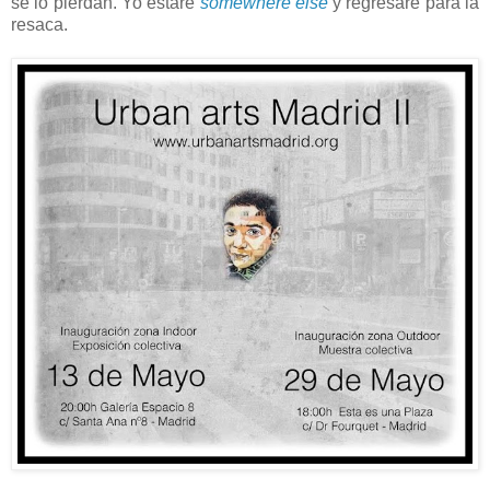
se lo pierdan. Yo estaré
somewhere else
y regresaré para la
resaca.