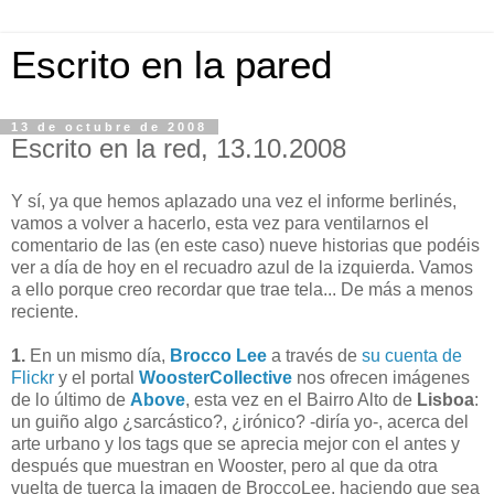
Escrito en la pared
13 de octubre de 2008
Escrito en la red, 13.10.2008
Y sí, ya que hemos aplazado una vez el informe berlinés,
vamos a volver a hacerlo, esta vez para ventilarnos el
comentario de las (en este caso) nueve historias que podéis
ver a día de hoy en el recuadro azul de la izquierda. Vamos
a ello porque creo recordar que trae tela... De más a menos
reciente.
1.
En un mismo día,
Brocco Lee
a través de
su cuenta de
Flickr
y el portal
WoosterCollective
nos ofrecen imágenes
de lo último de
Above
, esta vez en el Bairro Alto de
Lisboa
:
un guiño algo ¿sarcástico?, ¿irónico? -diría yo-, acerca del
arte urbano y los tags que se aprecia mejor con el antes y
después que muestran en Wooster, pero al que da otra
vuelta de tuerca la imagen de BroccoLee, haciendo que sea