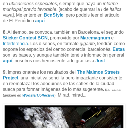
en
ubicaciones especiales
, siempre que haya un
informe
municipal previo favorable
. [acabo de quemar la
i
de
italics
,
vaya]. Me enteré en
BcnStyle
, pero podéis leer el artículo
de El Periódico
aquí
.
8.
Al tiempo, se convoca, también en Barcelona, el segundo
Sticker Contest BCN
, promovido por
Maremagnum
e
Interferencia
. Los diseños, en formato
gigante
, tendrán como
soporte los espacios del centro comercial barcelonés.
Estas
son las bases, y aunque también tenéis información general
aquí
, nosotros nos hemos enterado gracias a
Just
.
9.
Impresionantes los resultados del
The Malmoe Streets
Project
, una iniciativa sencilla pero impactante consistente
en reemplazar los adoquines de las calles de la ciudad
sueca para formar imágenes de lo más sugerente.
(
Lo vimos
. Mirad, mirad...
también en
WoosterCollective
)