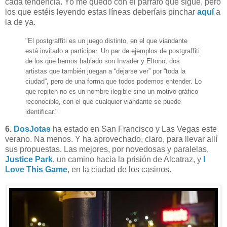
cada tendencia. Yo me quedo con el párrafo que sigue, pero
los que estéis leyendo estas líneas deberíais pinchar
aquí
a
la de ya.
"El postgraffiti es un juego distinto, en el que viandante
está invitado a participar. Un par de ejemplos de postgraffiti
de los que hemos hablado son Invader y Eltono, dos
artistas que también juegan a “dejarse ver” por “toda la
ciudad”, pero de una forma que todos podemos entender. Lo
que repiten no es un nombre ilegible sino un motivo gráfico
reconocible, con el que cualquier viandante se puede
identificar."
6.
DosJotas
ha estado en San Francisco y Las Vegas este
verano. Na menos. Y ha aprovechado, claro, para llevar allí
sus propuestas. Las mejores, por novedosas y paralelas,
Justice Park
, un camino hacia la prisión de Alcatraz, y
I
Love This Game
, en la ciudad de los casinos.