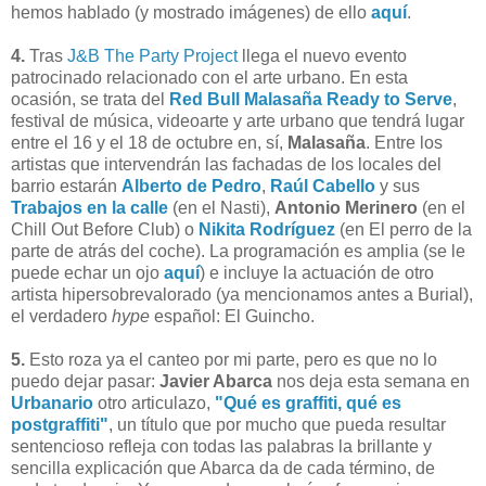
hemos hablado (y mostrado imágenes) de ello
aquí
.
4.
Tras
J&B The Party Project
llega el nuevo evento
patrocinado relacionado con el arte urbano. En esta
ocasión, se trata del
Red Bull Malasaña Ready to Serve
,
festival de música, videoarte y arte urbano que tendrá lugar
entre el 16 y el 18 de octubre en, sí,
Malasaña
. Entre los
artistas que intervendrán las fachadas de los locales del
barrio estarán
Alberto de Pedro
,
Raúl Cabello
y sus
Trabajos en la calle
(en el Nasti),
Antonio Merinero
(en el
Chill Out Before Club) o
Nikita Rodríguez
(en El perro de la
parte de atrás del coche). La programación es amplia (se le
puede echar un ojo
aquí
) e incluye la actuación de otro
artista hipersobrevalorado (ya mencionamos antes a Burial),
el verdadero
hype
español: El Guincho.
5.
Esto roza ya el canteo por mi parte, pero es que no lo
puedo dejar pasar:
Javier Abarca
nos deja esta semana en
Urbanario
otro articulazo,
"Qué es graffiti, qué es
postgraffiti"
, un título que por mucho que pueda resultar
sentencioso refleja con todas las palabras la brillante y
sencilla explicación que Abarca da de cada término, de