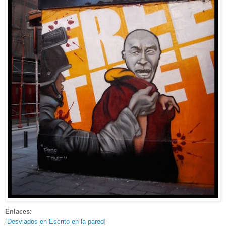
Enlaces:
[
Desviados en Escrito en la pared
]