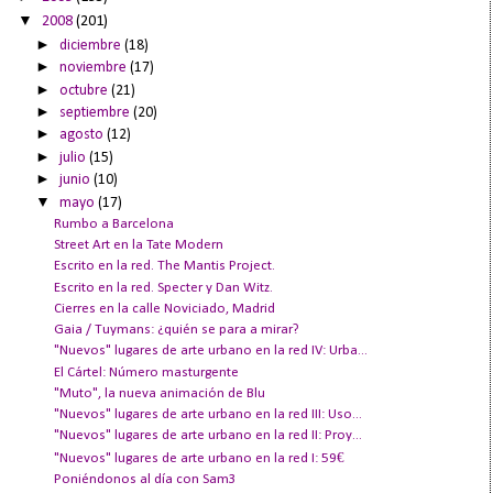
▼
2008
(201)
►
diciembre
(18)
►
noviembre
(17)
►
octubre
(21)
►
septiembre
(20)
►
agosto
(12)
►
julio
(15)
►
junio
(10)
▼
mayo
(17)
Rumbo a Barcelona
Street Art en la Tate Modern
Escrito en la red. The Mantis Project.
Escrito en la red. Specter y Dan Witz.
Cierres en la calle Noviciado, Madrid
Gaia / Tuymans: ¿quién se para a mirar?
"Nuevos" lugares de arte urbano en la red IV: Urba...
El Cártel: Número masturgente
"Muto", la nueva animación de Blu
"Nuevos" lugares de arte urbano en la red III: Uso...
"Nuevos" lugares de arte urbano en la red II: Proy...
"Nuevos" lugares de arte urbano en la red I: 59€
Poniéndonos al día con Sam3