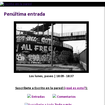
Penúltima entrada
Los lunes, paseo | 18:09 - 18:37
Suscríbete a Escrito en la pared (
¿qué es esto?
):
Entradas
Comentarios
Todo y más