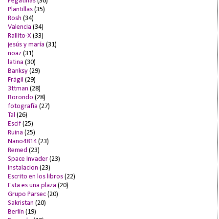
Pegatinas
(36)
Plantillas
(35)
Rosh
(34)
Valencia
(34)
Rallito-X
(33)
jesús y maría
(31)
noaz
(31)
latina
(30)
Banksy
(29)
Frágil
(29)
3ttman
(28)
Borondo
(28)
fotografía
(27)
Tal
(26)
Escif
(25)
Ruina
(25)
Nano4814
(23)
Remed
(23)
Space Invader
(23)
instalacion
(23)
Escrito en los libros
(22)
Esta es una plaza
(20)
Grupo Parsec
(20)
Sakristan
(20)
Berlín
(19)