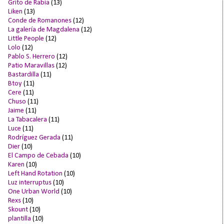
Grito de Rabia
(13)
Liken
(13)
Conde de Romanones
(12)
La galería de Magdalena
(12)
Little People
(12)
Lolo
(12)
Pablo S. Herrero
(12)
Patio Maravillas
(12)
Bastardilla
(11)
Btoy
(11)
Cere
(11)
Chuso
(11)
Jaime
(11)
La Tabacalera
(11)
Luce
(11)
Rodríguez Gerada
(11)
Dier
(10)
El Campo de Cebada
(10)
Karen
(10)
Left Hand Rotation
(10)
Luz interruptus
(10)
One Urban World
(10)
Rexs
(10)
Skount
(10)
plantilla
(10)