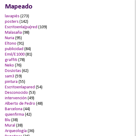
Mapeado
lavapiés
(273)
posters
(142)
Escritoenla(pa)red
(109)
Malasaña
(98)
Nuria
(95)
Eltono
(91)
publicidad
(84)
Emil/E1000
(81)
graffiti
(78)
Neko
(76)
DosJotas
(62)
sam3
(59)
pintura
(55)
Escritoenlapared
(54)
Desconocido
(53)
intervención
(49)
Alberto de Pedro
(48)
Barcelona
(44)
quienfirma
(42)
Blu
(38)
Mural
(38)
Arqueología
(36)