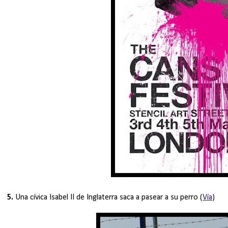
5.
Una cívica Isabel II de Inglaterra saca a pasear a su perro (
Vía
)