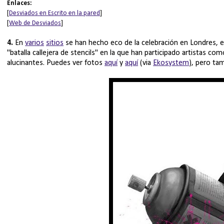
Enlaces:
[
Desviados en Escrito en la pared
]
[
Web de Desviados
]
4.
En
varios
sitios
se han hecho eco de la celebración en Londres, el
"batalla callejera de stencils" en la que han participado artistas c
alucinantes. Puedes ver fotos
aquí
y
aquí
(via
Ekosystem
), pero ta