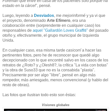
Foreman que entre en casa de los pacientes sólo porque ha
estado en la cárcel
", pensé.
Luego, leyendo a
Desviados
, me
mejorinformé
y ya vi que
el proyecto, denominado
Arte Efímero
, era una
colaboración entre (sorprendente en cualquier caso) los
responsables de
aquel "Gallardón Loves Graffiti"
del pasado
otoño y, efectivamente, el grupo municipal de Izquierda
Unida.
En cualquier caso, esa misma tarde
casicorrí
a hacer las
pertinentes fotos, pero he de reconocer que quedé algo
decepcionado con lo que encontré salvo en los casos de los
retratos de ¿Roto? y ¿Olesh8?, la crítica "La vida con botas"
y la obra de Suso33 que no es la consabida "plasta".
Precisamente por ser algo "libre", pensé en algo más
rompedor, más arriesgado, menos convencional (y hablo del
resto de obras).
Las fotos que ilustran todo esto son éstas:
Visiones globales