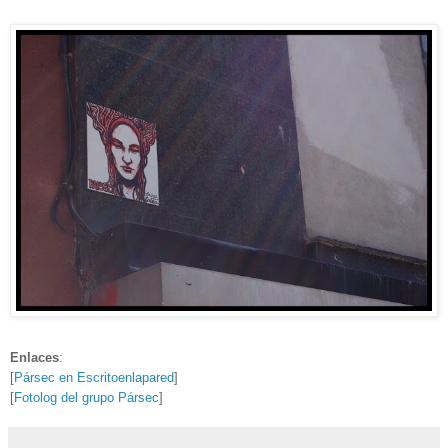
Enlaces
:
[
Pársec en Escritoenlapared
]
[
Fotolog del grupo Pársec
]