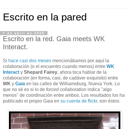
Escrito en la pared
7 de abril de 2008
Escrito en la red. Gaia meets WK
Interact.
Si
hace casi dos meses
mencionábamos por aquí la
colaboración (o el encuentro cuando menos) entre
WK
Interact
y
Shepard Fairey
, ahora toca hablar de la
colaboración (en forma, casi, de cadáver exquisito) entre
WK
y
Gaia
en las calles de Williamsburg, Nueva York. Lo
que no sé es si lo de
forced collaboration
indica "algo
menos" de coordinación entre ambos. Los resultados los ha
publicado el propio Gaia en
su cuenta de flickr
, son éstos: