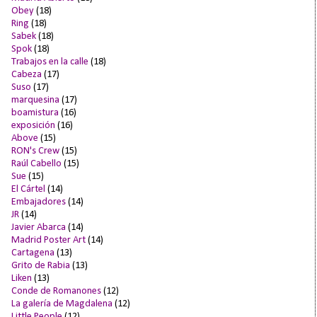
Obey
(18)
Ring
(18)
Sabek
(18)
Spok
(18)
Trabajos en la calle
(18)
Cabeza
(17)
Suso
(17)
marquesina
(17)
boamistura
(16)
exposición
(16)
Above
(15)
RON's Crew
(15)
Raúl Cabello
(15)
Sue
(15)
El Cártel
(14)
Embajadores
(14)
JR
(14)
Javier Abarca
(14)
Madrid Poster Art
(14)
Cartagena
(13)
Grito de Rabia
(13)
Liken
(13)
Conde de Romanones
(12)
La galería de Magdalena
(12)
Little People
(12)