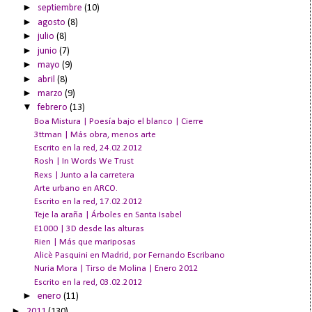
►
septiembre
(10)
►
agosto
(8)
►
julio
(8)
►
junio
(7)
►
mayo
(9)
►
abril
(8)
►
marzo
(9)
▼
febrero
(13)
Boa Mistura | Poesía bajo el blanco | Cierre
3ttman | Más obra, menos arte
Escrito en la red, 24.02.2012
Rosh | In Words We Trust
Rexs | Junto a la carretera
Arte urbano en ARCO.
Escrito en la red, 17.02.2012
Teje la araña | Árboles en Santa Isabel
E1000 | 3D desde las alturas
Rien | Más que mariposas
Alicè Pasquini en Madrid, por Fernando Escribano
Nuria Mora | Tirso de Molina | Enero 2012
Escrito en la red, 03.02.2012
►
enero
(11)
►
2011
(130)