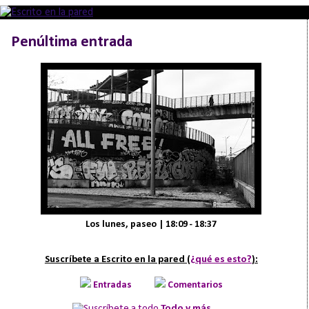
Penúltima entrada
Los lunes, paseo | 18:09 - 18:37
Suscríbete a Escrito en la pared (
¿qué es esto?
):
Entradas
Comentarios
Todo y más