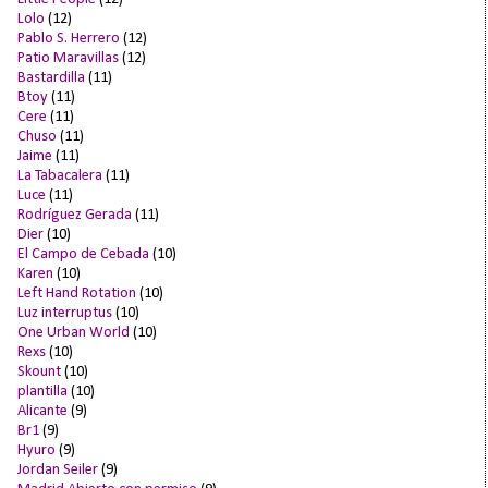
Lolo
(12)
Pablo S. Herrero
(12)
Patio Maravillas
(12)
Bastardilla
(11)
Btoy
(11)
Cere
(11)
Chuso
(11)
Jaime
(11)
La Tabacalera
(11)
Luce
(11)
Rodríguez Gerada
(11)
Dier
(10)
El Campo de Cebada
(10)
Karen
(10)
Left Hand Rotation
(10)
Luz interruptus
(10)
One Urban World
(10)
Rexs
(10)
Skount
(10)
plantilla
(10)
Alicante
(9)
Br1
(9)
Hyuro
(9)
Jordan Seiler
(9)