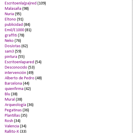
Escritoenla(pa)red
(109)
Malasaña
(98)
Nuria
(95)
Eltono
(91)
publicidad
(84)
Emil/E1000
(81)
graffiti
(78)
Neko
(76)
DosJotas
(62)
sam3
(59)
pintura
(55)
Escritoenlapared
(54)
Desconocido
(53)
intervención
(49)
Alberto de Pedro
(48)
Barcelona
(44)
quienfirma
(42)
Blu
(38)
Mural
(38)
Arqueología
(36)
Pegatinas
(36)
Plantillas
(35)
Rosh
(34)
Valencia
(34)
Rallito-X
(33)