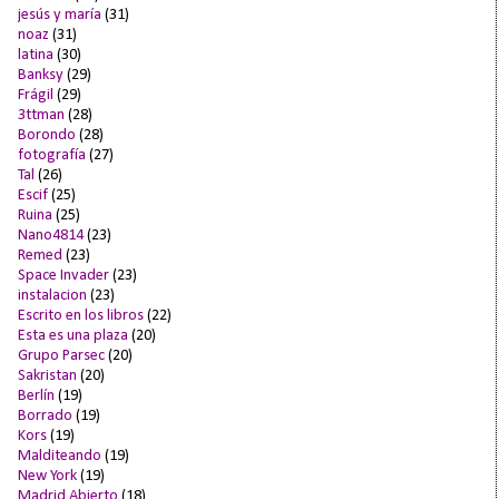
jesús y maría
(31)
noaz
(31)
latina
(30)
Banksy
(29)
Frágil
(29)
3ttman
(28)
Borondo
(28)
fotografía
(27)
Tal
(26)
Escif
(25)
Ruina
(25)
Nano4814
(23)
Remed
(23)
Space Invader
(23)
instalacion
(23)
Escrito en los libros
(22)
Esta es una plaza
(20)
Grupo Parsec
(20)
Sakristan
(20)
Berlín
(19)
Borrado
(19)
Kors
(19)
Malditeando
(19)
New York
(19)
Madrid Abierto
(18)