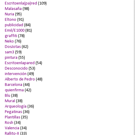
Escritoenla(pa)red
(109)
Malasaña
(98)
Nuria
(95)
Eltono
(91)
publicidad
(84)
Emil/E1000
(81)
graffiti
(78)
Neko
(76)
DosJotas
(62)
sam3
(59)
pintura
(55)
Escritoenlapared
(54)
Desconocido
(53)
intervención
(49)
Alberto de Pedro
(48)
Barcelona
(44)
quienfirma
(42)
Blu
(38)
Mural
(38)
Arqueología
(36)
Pegatinas
(36)
Plantillas
(35)
Rosh
(34)
Valencia
(34)
Rallito-X
(33)