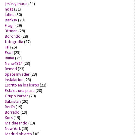
jesús y maría
(31)
noaz
(31)
latina
(30)
Banksy
(29)
Frágil
(29)
3ttman
(28)
Borondo
(28)
fotografía
(27)
Tal
(26)
Escif
(25)
Ruina
(25)
Nano4814
(23)
Remed
(23)
Space Invader
(23)
instalacion
(23)
Escrito en los libros
(22)
Esta es una plaza
(20)
Grupo Parsec
(20)
Sakristan
(20)
Berlín
(19)
Borrado
(19)
Kors
(19)
Malditeando
(19)
New York
(19)
Madrid Abierto
(18)