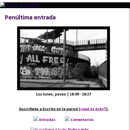
Penúltima entrada
Los lunes, paseo | 18:09 - 18:37
Suscríbete a Escrito en la pared (
¿qué es esto?
):
Entradas
Comentarios
Todo y más