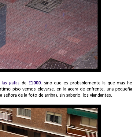
 las gafas
de
E1000
, sino que es probablemente la que más he
éptimo piso vemos elevarse, en la acera de enfrente, una pequeña
 señora de la foto de arriba), sin saberlo, los viandantes.