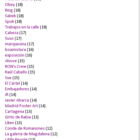
Obey
(18)
Ring
(18)
Sabek
(18)
Spok
(18)
Trabajos en la calle
(18)
Cabeza
(17)
Suso
(17)
marquesina
(17)
boamistura
(16)
exposición
(16)
Above
(15)
RON's Crew
(15)
Raúl Cabello
(15)
Sue
(15)
El Cártel
(14)
Embajadores
(14)
JR
(14)
Javier Abarca
(14)
Madrid Poster Art
(14)
Cartagena
(13)
Grito de Rabia
(13)
Liken
(13)
Conde de Romanones
(12)
La galería de Magdalena
(12)
Little People
(12)