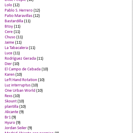
Lolo
(12)
Pablo S. Herrero
(12)
Patio Maravillas
(12)
Bastardilla
(11)
Btoy
(11)
Cere
(11)
Chuso
(11)
Jaime
(11)
La Tabacalera
(11)
Luce
(11)
Rodríguez Gerada
(11)
Dier
(10)
El Campo de Cebada
(10)
Karen
(10)
Left Hand Rotation
(10)
Luz interruptus
(10)
One Urban World
(10)
Rexs
(10)
Skount
(10)
plantilla
(10)
Alicante
(9)
Br1
(9)
Hyuro
(9)
Jordan Seiler
(9)