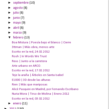
►
septiembre
(10)
►
agosto
(8)
►
julio
(8)
►
junio
(7)
►
mayo
(9)
►
abril
(8)
►
marzo
(9)
▼
febrero
(13)
Boa Mistura | Poesía bajo el blanco | Cierre
3ttman | Más obra, menos arte
Escrito en la red, 24.02.2012
Rosh | In Words We Trust
Rexs | Junto a la carretera
Arte urbano en ARCO.
Escrito en la red, 17.02.2012
Teje la araña | Árboles en Santa Isabel
E1000 | 3D desde las alturas
Rien | Más que mariposas
Alicè Pasquini en Madrid, por Fernando Escribano
Nuria Mora | Tirso de Molina | Enero 2012
Escrito en la red, 03.02.2012
►
enero
(11)
►
2011
(130)