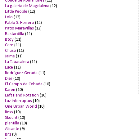
Conde de Romanones
(12)
La galería de Magdalena
(12)
Little People
(12)
Lolo
(12)
Pablo S. Herrero
(12)
Patio Maravillas
(12)
Bastardilla
(11)
Btoy
(11)
Cere
(11)
Chuso
(11)
Jaime
(11)
La Tabacalera
(11)
Luce
(11)
Rodríguez Gerada
(11)
Dier
(10)
El Campo de Cebada
(10)
Karen
(10)
Left Hand Rotation
(10)
Luz interruptus
(10)
One Urban World
(10)
Rexs
(10)
Skount
(10)
plantilla
(10)
Alicante
(9)
Br1
(9)