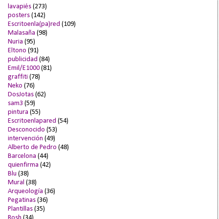
lavapiés
(273)
posters
(142)
Escritoenla(pa)red
(109)
Malasaña
(98)
Nuria
(95)
Eltono
(91)
publicidad
(84)
Emil/E1000
(81)
graffiti
(78)
Neko
(76)
DosJotas
(62)
sam3
(59)
pintura
(55)
Escritoenlapared
(54)
Desconocido
(53)
intervención
(49)
Alberto de Pedro
(48)
Barcelona
(44)
quienfirma
(42)
Blu
(38)
Mural
(38)
Arqueología
(36)
Pegatinas
(36)
Plantillas
(35)
Rosh
(34)