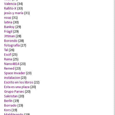
Valencia
(34)
Rallito-X
(33)
jesús y maría
(31)
noaz
(31)
latina
(30)
Banksy
(29)
Frágil
(29)
3ttman
(28)
Borondo
(28)
fotografía
(27)
Tal
(26)
Escif
(25)
Ruina
(25)
Nano4814
(23)
Remed
(23)
Space Invader
(23)
instalacion
(23)
Escrito en los libros
(22)
Esta es una plaza
(20)
Grupo Parsec
(20)
Sakristan
(20)
Berlín
(19)
Borrado
(19)
Kors
(19)
Malditeando
(19)