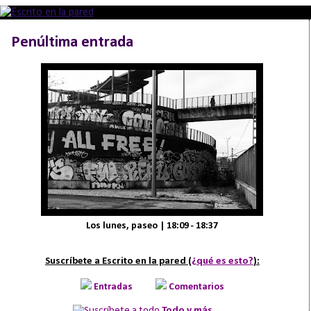
Penúltima entrada
Los lunes, paseo | 18:09 - 18:37
Suscríbete a Escrito en la pared (
¿qué es esto?
):
Entradas
Comentarios
Todo y más