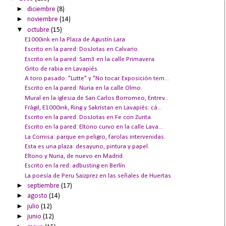
►
diciembre
(8)
►
noviembre
(14)
▼
octubre
(15)
E1000ink en la Plaza de Agustín Lara
Escrito en la pared: DosJotas en Calvario.
Escrito en la pared: Sam3 en la calle Primavera.
Grito de rabia en Lavapiés.
A toro pasado: "Lutte" y "No tocar. Exposición tem...
Escrito en la pared: Nuria en la calle Olmo.
Mural en la iglesia de San Carlos Borromeo, Entrev...
Frágil, E1000ink, Ring y Sakristan en Lavapiés: cá...
Escrito en la pared: DosJotas en Fe con Zurita.
Escrito en la pared: Eltono curvo en la calle Lava...
La Cornisa: parque en peligro, farolas intervenidas.
Esta es una plaza: desayuno, pintura y papel.
Eltono y Nuria, de nuevo en Madrid.
Escrito en la red: adbusting en Berlín.
La poesía de Peru Saizprez en las señales de Huertas.
►
septiembre
(17)
►
agosto
(14)
►
julio
(12)
►
junio
(12)