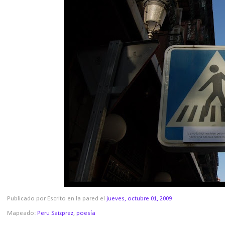
Publicado por Escrito en la pared
el
jueves, octubre 01, 2009
Mapeado:
Peru Saizprez
,
poesía