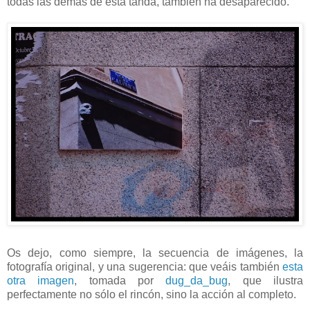
todas las demás de esta tanda, también ha desaparecido.
Os dejo, como siempre, la secuencia de imágenes, la
fotografía original, y una sugerencia: que veáis también
esta
otra imagen
, tomada por
dug_da_bug
, que ilustra
perfectamente no sólo el rincón, sino la acción al completo.