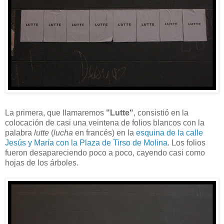
La primera, que llamaremos
"Lutte"
, consistió en la
colocación de casi una veintena de folios blancos con la
palabra
lutte
(
lucha
en francés) en la
esquina de la calle
Jesús y María con la Plaza de Tirso de Molina
. Los folios
fueron desapareciendo poco a poco, cayendo casi como
hojas de los árboles.