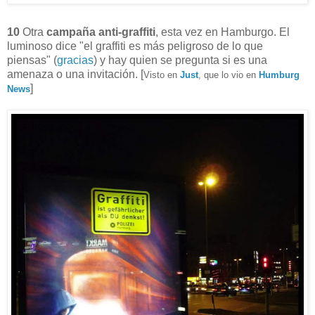
10
Otra
campaña anti-graffiti
, esta vez en Hamburgo. El
luminoso dice "el graffiti es más peligroso de lo que
piensas" (
gracias
) y hay quien se pregunta si es una
amenaza o una invitación. [
Visto en
Just
, que lo vio en
Humburg
]
News