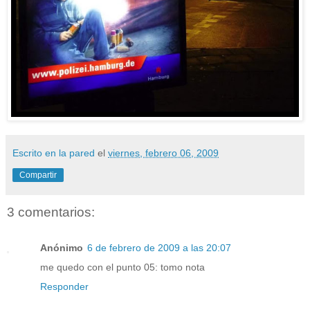
Escrito en la pared
el
viernes, febrero 06, 2009
Compartir
3 comentarios:
Anónimo
6 de febrero de 2009 a las 20:07
me quedo con el punto 05: tomo nota
Responder