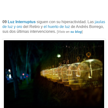
09
Luz Interruptus
siguen con su hiperactividad. Las
jaulas
de luz y oro
del Retiro y
el huerto de luz
de Andrés Borrego,
sus dos últimas intervenciones.
[
Visto en
su blog
]