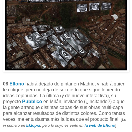
08
Eltono
habrá dejado de pintar en Madrid, y habrá quien
le critique, pero no deja de ser cierto que sigue teniendo
ideas cojonudas. La última (y de nuevo interactiva), su
proyecto
Pubblico
en Milán, invitando (¿incitando?) a que
la gente arranque distintas capas de sus obras multi-capa
para alcanzar resultados de distintos colores. Como tantas
veces, me entusiasma más la idea que el producto final.
[
Lo
vi primero en
Ektopia
, pero lo suyo es verlo en
la web de Eltono
]