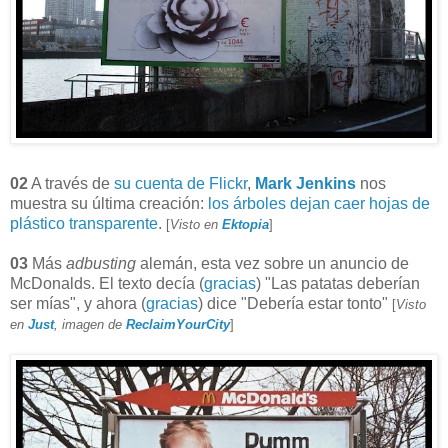
02
A través de
su cuenta de Flickr
,
Mark Jenkins
nos
muestra su última creación:
los árboles dejan caer hojas de
plástico transparente
.
[
Visto en
Ektopia
]
03
Más
adbusting
alemán, esta vez sobre un anuncio de
McDonalds. El texto decía (
gracias
) "Las patatas deberían
ser mías", y ahora (
gracias
) dice "Debería estar tonto"
[
Visto
en
Just
, imagen de
ReclaimYourCity
]