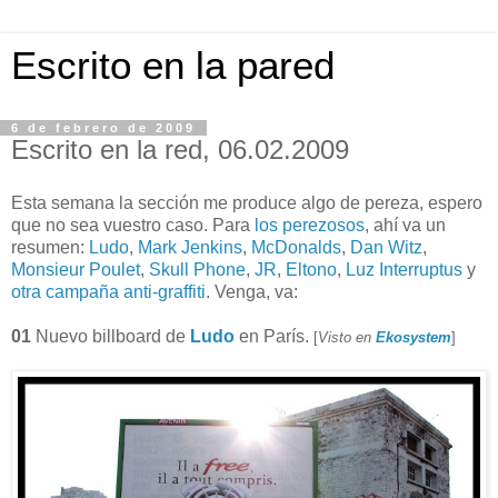
Escrito en la pared
6 de febrero de 2009
Escrito en la red, 06.02.2009
Esta semana la sección me produce algo de pereza, espero
que no sea vuestro caso. Para
los perezosos
, ahí va un
resumen:
Ludo
,
Mark Jenkins
,
McDonalds
,
Dan Witz
,
Monsieur Poulet
,
Skull Phone
,
JR
,
Eltono
,
Luz Interruptus
y
otra campaña anti-graffiti
. Venga, va:
01
Nuevo billboard de
Ludo
en París.
[
Visto en
Ekosystem
]