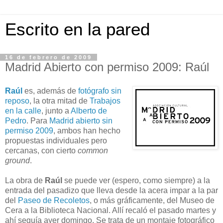
Escrito en la pared
16 de febrero de 2009
Madrid Abierto con permiso 2009: Raúl
Raúl
es, además de
fotógrafo sin
reposo
, la otra mitad de
Trabajos
en la calle
, junto a
Alberto de
Pedro
. Para
Madrid abierto sin
permiso 2009
, ambos han hecho
propuestas individuales pero
cercanas, con cierto
common
ground
.
La obra de
Raúl
se puede ver (espero, como siempre) a la
entrada del pasadizo que lleva desde la acera impar a la par
del
Paseo de Recoletos
, o más gráficamente, del Museo de
Cera a la Biblioteca Nacional. Allí recaló el pasado martes y
ahí seguía ayer domingo. Se trata de un montaje fotográfico