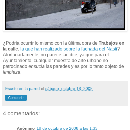
¿Podría ocurrir lo mismo con la última obra de
Trabajos en
la calle
,
la que han realizado sobre la fachada del Nasti
?
Afortunadamente, no parece factible, ya que para el
Ayuntamiento, cualquier muestra de arte urbano no
patrocinado
ensucia
las paredes y es por lo tanto objeto de
limpieza
.
Escrito en la pared
el
sábado, octubre 18, 2008
Compartir
4 comentarios:
Anónimo
19 de octubre de 2008 a las 1:33