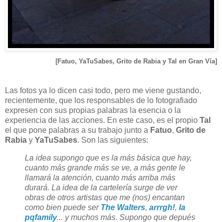
[
Fatuo,
YaTuSabes, Grito de Rabia y Tal en Gran Vía]
Las fotos ya lo dicen casi todo, pero me viene gustando,
recientemente, que los responsables de lo fotografiado
expresen con sus propias palabras la esencia o la
experiencia de las acciones. En este caso, es el propio
Tal
el que pone palabras a su trabajo junto a
Fatuo
,
Grito de
Rabia
y
YaTuSabes
. Son las siguientes:
La idea supongo que es la más básica que hay,
cuanto más grande más se ve, a más gente le
llamará la atención, cuanto más arriba más
durará. La idea de la cartelería surge de ver
obras de otros artistas que me (nos) encantan
como bien puede ser
The Walters
,
arrrgh!
,
la
pqfamily
... y muchos más. Supongo que depués