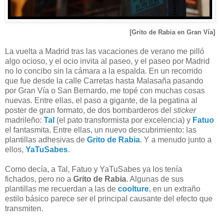
[Grito de Rabia en Gran Vía]
La vuelta a Madrid tras las vacaciones de verano me pilló
algo ocioso, y el ocio invita al paseo, y el paseo por Madrid
no lo concibo sin la cámara a la espalda. En un recorrido
que fue desde la calle Carretas hasta Malasaña pasando
por Gran Vía o San Bernardo, me topé con muchas cosas
nuevas. Entre ellas, el paso a gigante, de la pegatina al
poster de gran formato, de dos bombarderos del
sticker
madrileño:
Tal
(el pato transformista por excelencia) y
Fatuo
el fantasmita. Entre ellas, un nuevo descubrimiento: las
plantillas adhesivas de
Grito de Rabia
. Y a menudo junto a
ellos,
YaTuSabes
.
Como decía, a Tal, Fatuo y YaTuSabes ya los tenía
fichados, pero no a
Grito de Rabia
. Algunas de sus
plantillas me recuerdan a las de
coolture
, en un extraño
estilo básico parece ser el principal causante del efecto que
transmiten.