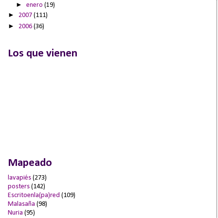
►
enero
(19)
►
2007
(111)
►
2006
(36)
Los que vienen
Mapeado
lavapiés
(273)
posters
(142)
Escritoenla(pa)red
(109)
Malasaña
(98)
Nuria
(95)