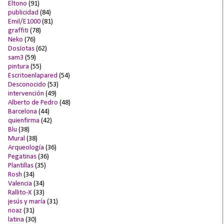
Eltono
(91)
publicidad
(84)
Emil/E1000
(81)
graffiti
(78)
Neko
(76)
DosJotas
(62)
sam3
(59)
pintura
(55)
Escritoenlapared
(54)
Desconocido
(53)
intervención
(49)
Alberto de Pedro
(48)
Barcelona
(44)
quienfirma
(42)
Blu
(38)
Mural
(38)
Arqueología
(36)
Pegatinas
(36)
Plantillas
(35)
Rosh
(34)
Valencia
(34)
Rallito-X
(33)
jesús y maría
(31)
noaz
(31)
latina
(30)