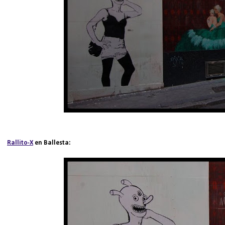
Rallito-X
en Ballesta: