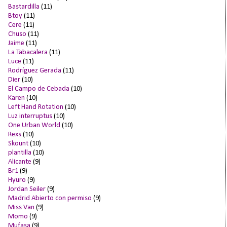
Bastardilla
(11)
Btoy
(11)
Cere
(11)
Chuso
(11)
Jaime
(11)
La Tabacalera
(11)
Luce
(11)
Rodríguez Gerada
(11)
Dier
(10)
El Campo de Cebada
(10)
Karen
(10)
Left Hand Rotation
(10)
Luz interruptus
(10)
One Urban World
(10)
Rexs
(10)
Skount
(10)
plantilla
(10)
Alicante
(9)
Br1
(9)
Hyuro
(9)
Jordan Seiler
(9)
Madrid Abierto con permiso
(9)
Miss Van
(9)
Momo
(9)
Mufasa
(9)