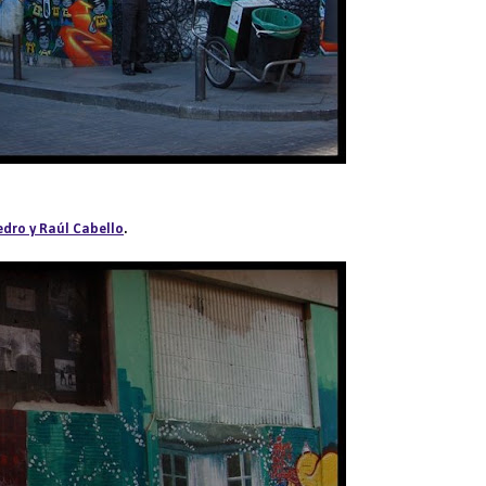
edro y Raúl Cabello
.