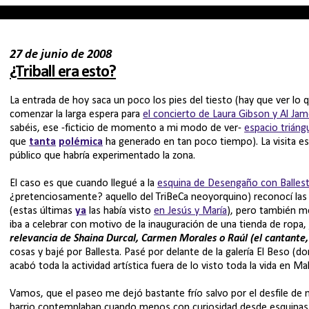
27 de junio de 2008
¿Triball era esto?
La entrada de hoy saca un poco los pies del tiesto (hay que ver lo
comenzar la larga espera para
el concierto de Laura Gibson y Al Ja
sabéis, ese -ficticio de momento a mi modo de ver-
espacio triáng
que
tanta
polémica
ha generado en tan poco tiempo). La visita esta
público que habría experimentado la zona.
El caso es que cuando llegué a la
esquina de Desengaño con Balles
¿pretenciosamente? aquello del TriBeCa neoyorquino) reconocí la
(estas últimas
ya
las había visto
en Jesús y María
), pero también me
iba a celebrar con motivo de la inauguración de una tienda de ropa
relevancia de Shaina Durcal, Carmen Morales o Raúl (el cantante, 
cosas y bajé por Ballesta. Pasé por delante de la galería El Beso (do
acabó toda la actividad artística fuera de lo visto toda la vida en Ma
Vamos, que el paseo me dejó bastante frío salvo por el desfile de 
barrio contemplaban cuando menos con curiosidad desde esquinas y 