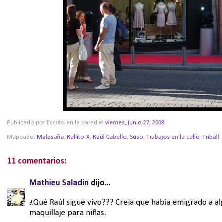
Publicado por Escrito en la pared
el
viernes, junio 27, 2008
Mapeado:
Malasaña
,
Rallito-X
,
Raúl Cabello
,
Suso
,
Trabajos en la calle
,
Triball
11 comentarios:
Mathieu Saladin
dijo...
¿Qué Raúl sigue vivo??? Creía que había emigrado a al
maquillaje para niñas.