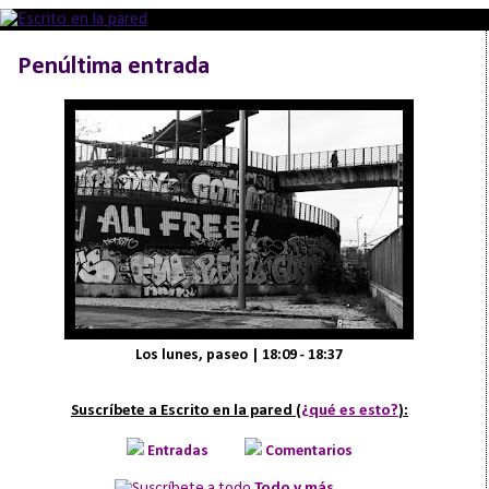
Penúltima entrada
Los lunes, paseo | 18:09 - 18:37
Suscríbete a Escrito en la pared (
¿qué es esto?
):
Entradas
Comentarios
Todo y más