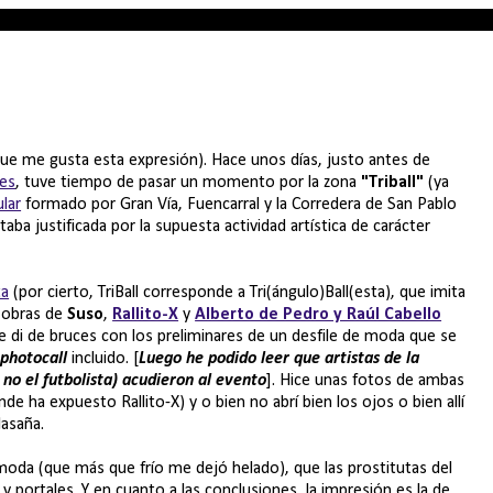
 que me gusta esta expresión). Hace unos días, justo antes de
mes
, tuve tiempo de pasar un momento por la zona
"Triball"
(ya
ular
formado por Gran Vía, Fuencarral y la Corredera de San Pablo
ba justificada por la supuesta actividad artística de carácter
ta
(por cierto, TriBall corresponde a Tri(ángulo)Ball(esta), que imita
s obras de
Suso
,
Rallito-X
y
Alberto de Pedro y Raúl Cabello
 di de bruces con los preliminares de un desfile de moda que se
,
photocall
incluido. [
Luego he podido leer que artistas de la
no el futbolista) acudieron al evento
]. Hice unas fotos de ambas
nde ha expuesto Rallito-X) y o bien no abrí bien los ojos o bien allí
lasaña.
moda (que más que frío me dejó helado), que las prostitutas del
portales. Y en cuanto a las conclusiones, la impresión es la de