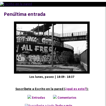
Penúltima entrada
Los lunes, paseo | 18:09 - 18:37
Suscríbete a Escrito en la pared (
¿qué es esto?
):
Entradas
Comentarios
Todo y más