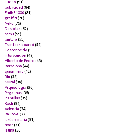
Eltono
(91)
publicidad
(84)
Emil/E1000
(81)
graffiti
(78)
Neko
(76)
DosJotas
(62)
sam3
(59)
pintura
(55)
Escritoenlapared
(54)
Desconocido
(53)
intervención
(49)
Alberto de Pedro
(48)
Barcelona
(44)
quienfirma
(42)
Blu
(38)
Mural
(38)
Arqueología
(36)
Pegatinas
(36)
Plantillas
(35)
Rosh
(34)
Valencia
(34)
Rallito-X
(33)
jesús y maría
(31)
noaz
(31)
latina
(30)