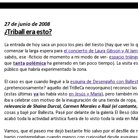
27 de junio de 2008
¿Triball era esto?
La entrada de hoy saca un poco los pies del tiesto (hay que ver lo
comenzar la larga espera para
el concierto de Laura Gibson y Al Ja
sabéis, ese -ficticio de momento a mi modo de ver-
espacio triáng
que
tanta
polémica
ha generado en tan poco tiempo). La visita esta
público que habría experimentado la zona.
El caso es que cuando llegué a la
esquina de Desengaño con Balles
¿pretenciosamente? aquello del TriBeCa neoyorquino) reconocí la
(estas últimas
ya
las había visto
en Jesús y María
), pero también me
iba a celebrar con motivo de la inauguración de una tienda de ropa
relevancia de Shaina Durcal, Carmen Morales o Raúl (el cantante, 
cosas y bajé por Ballesta. Pasé por delante de la galería El Beso (do
acabó toda la actividad artística fuera de lo visto toda la vida en Ma
Vamos, que el paseo me dejó bastante frío salvo por el desfile de 
barrio contemplaban cuando menos con curiosidad desde esquinas y 