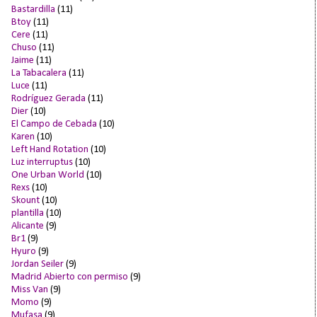
Bastardilla
(11)
Btoy
(11)
Cere
(11)
Chuso
(11)
Jaime
(11)
La Tabacalera
(11)
Luce
(11)
Rodríguez Gerada
(11)
Dier
(10)
El Campo de Cebada
(10)
Karen
(10)
Left Hand Rotation
(10)
Luz interruptus
(10)
One Urban World
(10)
Rexs
(10)
Skount
(10)
plantilla
(10)
Alicante
(9)
Br1
(9)
Hyuro
(9)
Jordan Seiler
(9)
Madrid Abierto con permiso
(9)
Miss Van
(9)
Momo
(9)
Mufasa
(9)