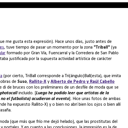
 que me gusta esta expresión). Hace unos días, justo antes de
mes
, tuve tiempo de pasar un momento por la zona
"Triball"
(ya
ular
formado por Gran Vía, Fuencarral y la Corredera de San Pablo
ba justificada por la supuesta actividad artística de carácter
ta
(por cierto, TriBall corresponde a Tri(ángulo)Ball(esta), que imita
s obras de
Suso
,
Rallito-X
y
Alberto de Pedro y Raúl Cabello
 di de bruces con los preliminares de un desfile de moda que se
,
photocall
incluido. [
Luego he podido leer que artistas de la
no el futbolista) acudieron al evento
]. Hice unas fotos de ambas
nde ha expuesto Rallito-X) y o bien no abrí bien los ojos o bien allí
lasaña.
moda (que más que frío me dejó helado), que las prostitutas del
portales. Y en cuanto a las conclusiones, la impresión es la de