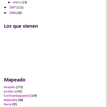
►
enero
(19)
►
2007
(111)
►
2006
(36)
Los que vienen
Mapeado
lavapiés
(273)
posters
(142)
Escritoenla(pa)red
(109)
Malasaña
(98)
Nuria
(95)