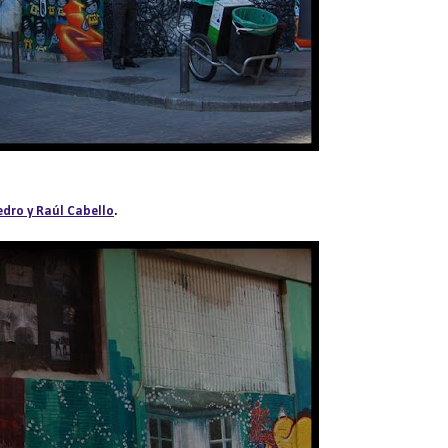
edro y Raúl Cabello
.