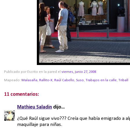
Publicado por Escrito en la pared
el
viernes, junio 27, 2008
Mapeado:
Malasaña
,
Rallito-X
,
Raúl Cabello
,
Suso
,
Trabajos en la calle
,
Triball
11 comentarios:
Mathieu Saladin
dijo...
¿Qué Raúl sigue vivo??? Creía que había emigrado a al
maquillaje para niñas.