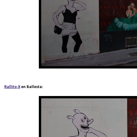
Rallito-X
en Ballesta: