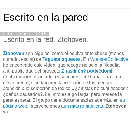
Escrito en la pared
2 de junio de 2008
Escrito en la red. Ztohoven.
Ztohoven
son algo así como el equivalente checo (menos
currado, eso sí) de
Tegustaloqueves
. En
WoosterCollective
he encontrado este vídeo, que recoge no sólo la filosofía
anti-publicidad del proyecto
Znasilněný podvědomí
("subconsciente violado") y su manera de trabajar (a cara
descubierta), sino también la reacción de los medios:
atención a la selección de léxico... ¿artistas no cualificados?
¿daños causados?. La intro es algo larga, pero merece la
pena esperar.
El grupo tiene documentadas además, en
su
página web
, intervenciones
aún más románticas
.
Ztohoven
,
va: